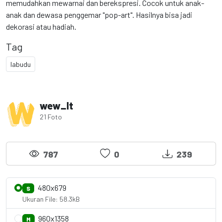
memudahkan mewarnai dan berekspresi. Cocok untuk anak-
anak dan dewasa penggemar "pop-art". Hasilnya bisa jadi
dekorasi atau hadiah.
Tag
labudu
wew_lt
21 Foto
787
0
239
480x679
S
Ukuran File: 58.3kB
960x1358
M