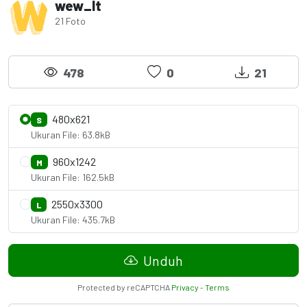
wew_lt
21 Foto
478
0
21
480x621
S
Ukuran File: 63.8kB
960x1242
M
Ukuran File: 162.5kB
2550x3300
L
Ukuran File: 435.7kB
Unduh
Protected by reCAPTCHA
Privacy
-
Terms