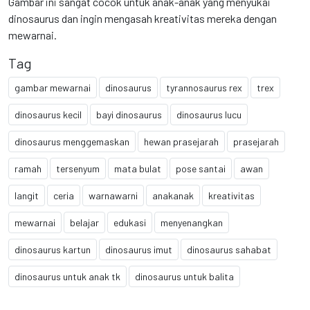
Gambar ini sangat cocok untuk anak-anak yang menyukai
dinosaurus dan ingin mengasah kreativitas mereka dengan
mewarnai.
Tag
gambar mewarnai
dinosaurus
tyrannosaurus rex
trex
dinosaurus kecil
bayi dinosaurus
dinosaurus lucu
dinosaurus menggemaskan
hewan prasejarah
prasejarah
ramah
tersenyum
mata bulat
pose santai
awan
langit
ceria
warnawarni
anakanak
kreativitas
mewarnai
belajar
edukasi
menyenangkan
dinosaurus kartun
dinosaurus imut
dinosaurus sahabat
dinosaurus untuk anak tk
dinosaurus untuk balita