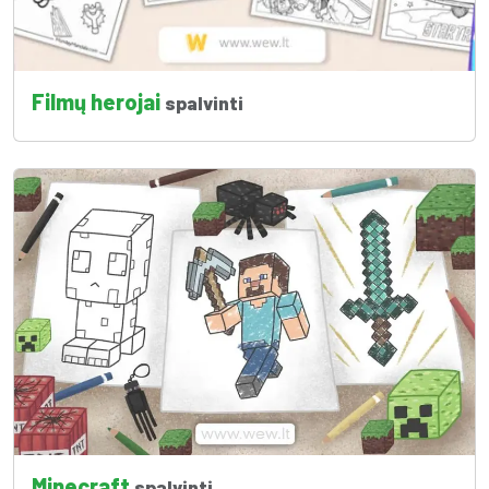
Filmų herojai
spalvinti
Minecraft
spalvinti