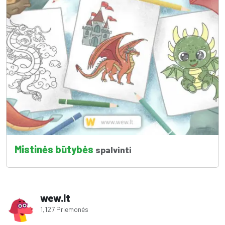
Mistinės būtybės
spalvinti
wew.lt
1,127 Priemonės