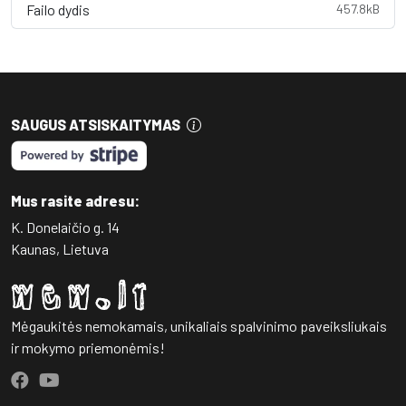
Failo dydis
457.8kB
SAUGUS ATSISKAITYMAS
Mus rasite adresu:
K. Donelaičio g. 14
Kaunas, Lietuva
Mėgaukitės nemokamais, unikaliais spalvinimo paveiksliukais
ir mokymo priemonėmis!