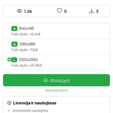
1.0k
0
3
640x495
S
Failo dydis: 40.4kB
1280x989
M
Failo dydis: 112kB
3300x2550
L
Failo dydis: 457.8kB
Atsisiųsti
Autorinės teisės
Licencija ir naudojimas
Asmeniniam naudojimui