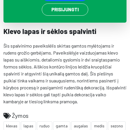
PRISIJUNGTI
Klevo lapas ir sėklos spalvinti
Šis spalvinimo paveikslėlis skirtas gamtos mylėtojams ir
rudens grožio gerbėjams. Paveikslėlyje vaizduojamas klevo
lapas su aiškiomis, detaliomis gyslomis ir dvi sraigtasparnio
formos sėklos. Aiškios kontūro linijos leidžia kruopščiai
spalvinti ir atgyvinti šią unikalią gamtos dalį. Šis piešinys
puikiai tinka vaikams ir suaugusiems, norintiems pasinerti į
kūrybos procesą ir pasigaminti rudenišką dekoraciją. Išspalvinti
klevo lapas ir sėklos gali tapti puikia dekoracija vaiko
kambaryje ar tiesiog linksma pramoga.
Žymos
klevas
lapas
ruduo
gamta
augalas
medis
sezono