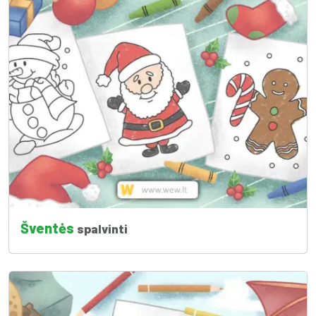
Šventės
spalvinti