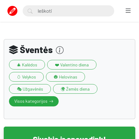
Šventės
🎄 Kalėdos
❤️ Valentino diena
🥚 Velykos
🎃 Helovinas
🎭 Užgavėnės
🌍️ Žemės diena
Visos kategorijos
Siųskis ir spausdink!