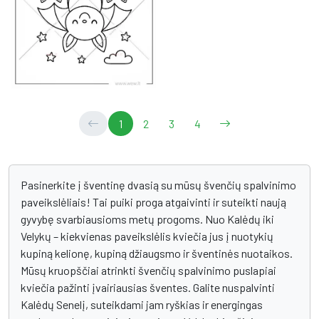
1
2
3
4
Pasinerkite į šventinę dvasią su mūsų švenčių spalvinimo
paveikslėliais! Tai puiki proga atgaivinti ir suteikti naują
gyvybę svarbiausioms metų progoms. Nuo Kalėdų iki
Velykų – kiekvienas paveikslėlis kviečia jus į nuotykių
kupiną kelionę, kupiną džiaugsmo ir šventinės nuotaikos.
Mūsų kruopščiai atrinkti švenčių spalvinimo puslapiai
kviečia pažinti įvairiausias šventes. Galite nuspalvinti
Kalėdų Senelį, suteikdami jam ryškias ir energingas