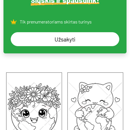
Tik prenumeratoriams skirtas turinys
Užsakyti