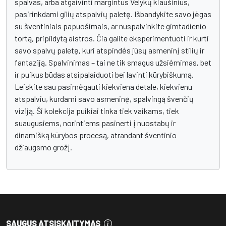
spalvas, arba atgaivinti margintus Velykų kiaušinius,
pasirinkdami gilių atspalvių paletę. Išbandykite savo jėgas
su šventiniais papuošimais, ar nuspalvinkite gimtadienio
tortą, pripildytą aistros. Čia galite eksperimentuoti ir kurti
savo spalvų paletę, kuri atspindės jūsų asmeninį stilių ir
fantaziją. Spalvinimas – tai ne tik smagus užsiėmimas, bet
ir puikus būdas atsipalaiduoti bei lavinti kūrybiškumą.
Leiskite sau pasimėgauti kiekviena detale, kiekvienu
atspalviu, kurdami savo asmeninę, spalvingą švenčių
viziją. Ši kolekcija puikiai tinka tiek vaikams, tiek
suaugusiems, norintiems pasinerti į nuostabų ir
dinamišką kūrybos procesą, atrandant šventinio
džiaugsmo grožį.
SAUGUS ATSISKAITYMAS