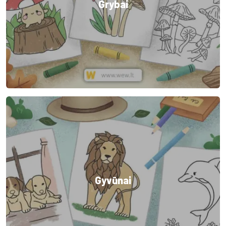
Grybai
Gyvūnai