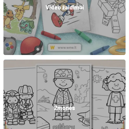
Video žaidimai
Žmonės