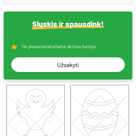
Siųskis ir spausdink!
Tik prenumeratoriams skirtas turinys
Užsakyti