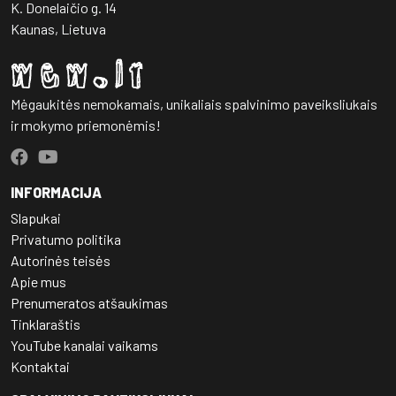
K. Donelaičio g. 14
Kaunas, Lietuva
Mėgaukitės nemokamais, unikaliais spalvinimo paveiksliukais
ir mokymo priemonėmis!
INFORMACIJA
Slapukai
Privatumo politika
Autorinės teisės
Apie mus
Prenumeratos atšaukimas
Tinklaraštis
YouTube kanalai vaikams
Kontaktai