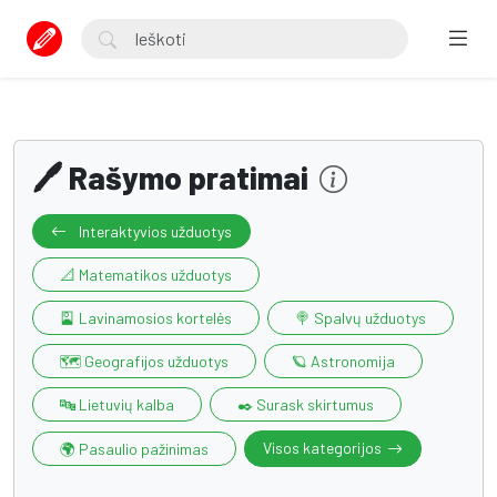
🖊️ Rašymo pratimai
Interaktyvios užduotys
📐 Matematikos užduotys
🎴 Lavinamosios kortelės
🍭 Spalvų užduotys
🗺️ Geografijos užduotys
🪐 Astronomija
🔤 Lietuvių kalba
✒️ Surask skirtumus
Visos kategorijos
🌍 Pasaulio pažinimas