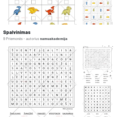
Spalvinimas
9 Priemonės - autorius
namuakademija