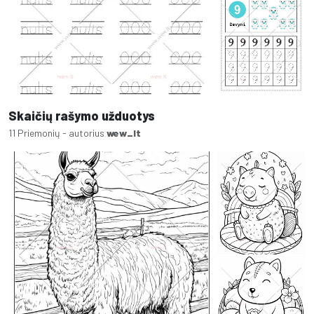
Skaičių rašymo užduotys
11 Priemonių - autorius
wew_lt