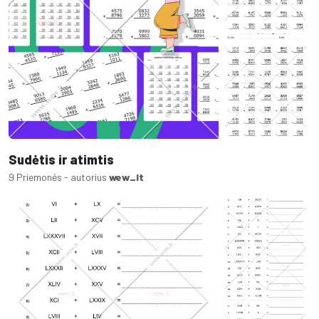
Sudėtis ir atimtis
9 Priemonės - autorius
wew_lt