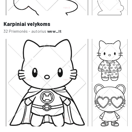
Karpiniai velykoms
32 Priemonės - autorius
wew_lt