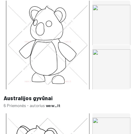
Australijos gyvūnai
6 Priemonės - autorius
wew_lt