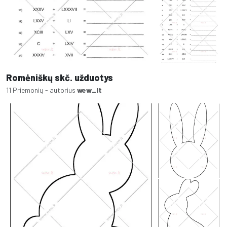
Romėniškų skč. užduotys
11 Priemonių - autorius
wew_lt