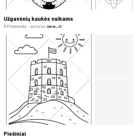
Užgavėnių kaukės vaikams
9 Priemonės - autorius
wew_lt
Piešiniai