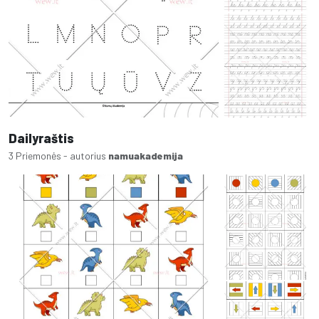
Dailyraštis
3 Priemonės - autorius
namuakademija