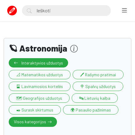
🪐 Astronomija
Interaktyvios užduotys
📐 Matematikos užduotys
🖊️ Rašymo pratimai
🎴 Lavinamosios kortelės
🍭 Spalvų užduotys
🗺️ Geografijos užduotys
🔤 Lietuvių kalba
✒️ Surask skirtumus
🌍 Pasaulio pažinimas
Visos kategorijos