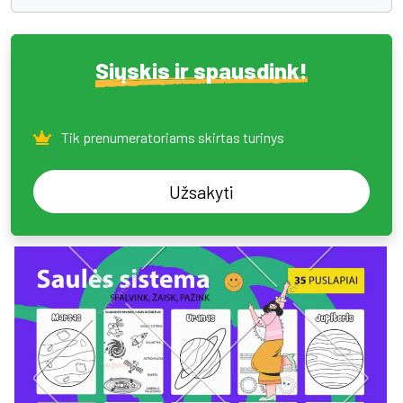
Siųskis ir spausdink!
Tik prenumeratoriams skirtas turinys
Užsakyti