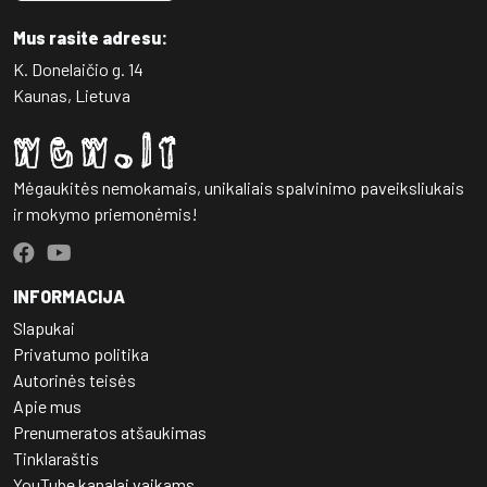
Mus rasite adresu:
K. Donelaičio g. 14
Kaunas, Lietuva
Mėgaukitės nemokamais, unikaliais spalvinimo paveiksliukais
ir mokymo priemonėmis!
INFORMACIJA
Slapukai
Privatumo politika
Autorinės teisės
Apie mus
Prenumeratos atšaukimas
Tinklaraštis
YouTube kanalai vaikams