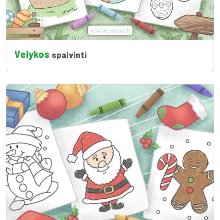
Velykos
spalvinti