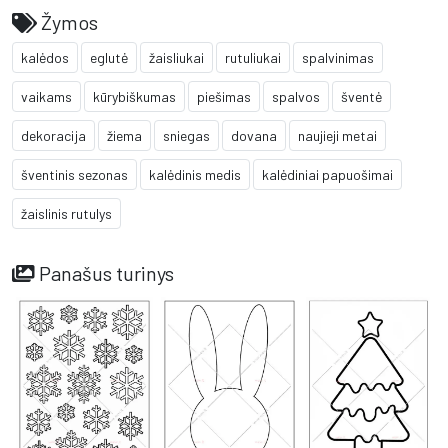
Žymos
kalėdos
eglutė
žaisliukai
rutuliukai
spalvinimas
vaikams
kūrybiškumas
piešimas
spalvos
šventė
dekoracija
žiema
sniegas
dovana
naujieji metai
šventinis sezonas
kalėdinis medis
kalėdiniai papuošimai
žaislinis rutulys
Panašus turinys