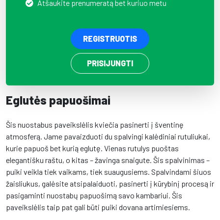
Atšaukite prenumeratą bet kuriuo metu
REGISTRUOTIS
PRISIJUNGTI
Eglutės papuošimai
Šis nuostabus paveikslėlis kviečia pasinerti į šventinę
atmosferą. Jame pavaizduoti du spalvingi kalėdiniai rutuliukai,
kurie papuoš bet kurią eglutę. Vienas rutulys puoštas
elegantišku raštu, o kitas – žavinga snaigute. Šis spalvinimas –
puiki veikla tiek vaikams, tiek suaugusiems. Spalvindami šiuos
žaisliukus, galėsite atsipalaiduoti, pasinerti į kūrybinį procesą ir
pasigaminti nuostabų papuošimą savo kambariui. Šis
paveikslėlis taip pat gali būti puiki dovana artimiesiems.