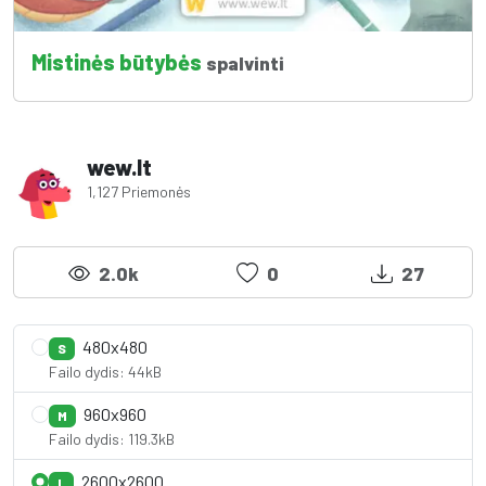
Mistinės būtybės
spalvinti
wew.lt
1,127 Priemonės
2.0k
0
27
480x480
S
Failo dydis: 44kB
960x960
M
Failo dydis: 119.3kB
2600x2600
L