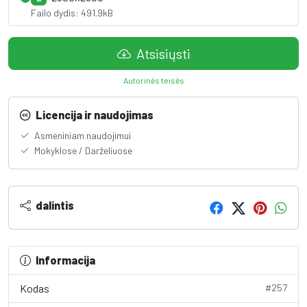
Failo dydis: 491.9kB
Atsisiųsti
Autorinės teisės
Licencija ir naudojimas
Asmeniniam naudojimui
Mokyklose / Darželiuose
dalintis
Informacija
Kodas
#257