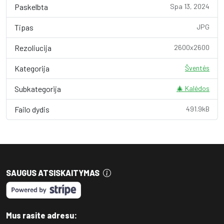
Paskelbta
Spa 13, 2024
Tipas
JPG
Rezoliucija
2600x2600
Kategorija
Šventės
Subkategorija
🎄 Kalėdos
Failo dydis
491.9kB
SAUGUS ATSISKAITYMAS
Mus rasite adresu: