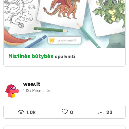
Mistinės būtybės
spalvinti
wew.lt
1,127 Priemonės
1.0k
0
23