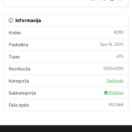
Informacija
Kodas
#289
Paskelbta
Spa 19, 2024
Tipas
JPG
Rezoliucija
2550x3300
Kategorija
Daržovės
Subkategorija
🎃 Moliūgai
Failo dydis
652.8kB