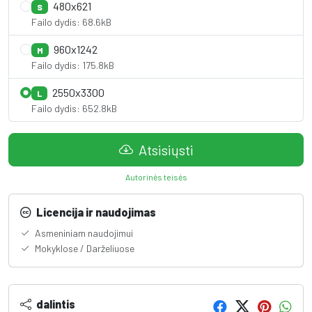
480x621
S
Failo dydis: 68.6kB
960x1242
M
Failo dydis: 175.8kB
2550x3300
L
Failo dydis: 652.8kB
Atsisiųsti
Autorinės teisės
Licencija ir naudojimas
Asmeniniam naudojimui
Mokyklose / Darželiuose
dalintis