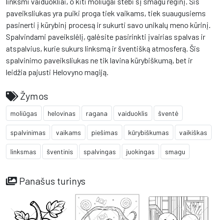
linksmi vaiduokliai, o kiti moliūgai stebi šį smagu reginį. Šis
paveiksliukas yra puiki proga tiek vaikams, tiek suaugusiems
pasinerti į kūrybinį procesą ir sukurti savo unikalų meno kūrinį.
Spalvindami paveikslėlį, galėsite pasirinkti įvairias spalvas ir
atspalvius, kurie sukurs linksmą ir šventišką atmosferą. Šis
spalvinimo paveiksliukas ne tik lavina kūrybiškumą, bet ir
leidžia pajusti Helovyno magiją.
Žymos
moliūgas
helovinas
ragana
vaiduoklis
šventė
spalvinimas
vaikams
piešimas
kūrybiškumas
vaikiškas
linksmas
šventinis
spalvingas
juokingas
smagu
Panašus turinys