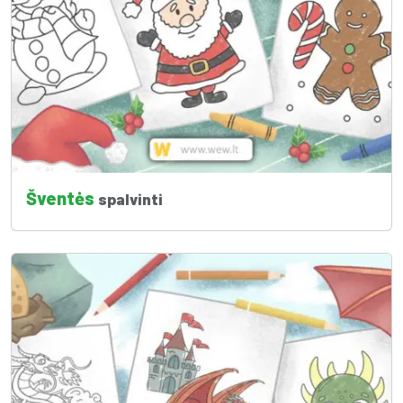
Šventės
spalvinti