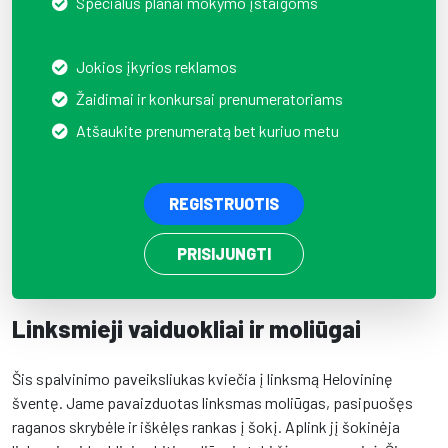
Specialūs planai mokymo įstaigoms
Jokios įkyrios reklamos
Žaidimai ir konkursai prenumeratoriams
Atšaukite prenumeratą bet kuriuo metu
REGISTRUOTIS
PRISIJUNGTI
Linksmieji vaiduokliai ir moliūgai
Šis spalvinimo paveiksliukas kviečia į linksmą Helovininę
šventę. Jame pavaizduotas linksmas moliūgas, pasipuošęs
raganos skrybėle ir iškėlęs rankas į šokį. Aplink jį šokinėja