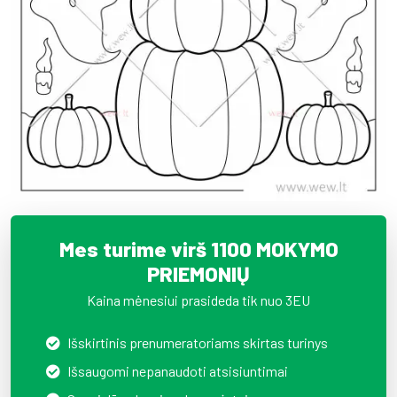
Mes turime virš 1100 MOKYMO
PRIEMONIŲ
Kaina mėnesiui prasideda tik nuo 3EU
Išskirtinis prenumeratoriams skirtas turinys
Išsaugomi nepanaudoti atsisiuntimai