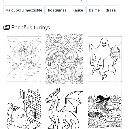
vaiduoklių medžioklė
kostiumas
kaukė
baimė
drąsa
Panašus turinys