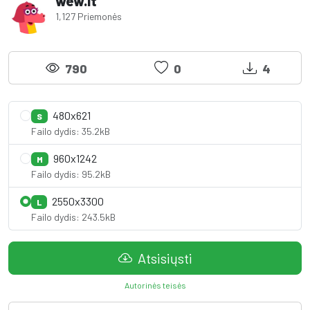
wew.lt
1,127 Priemonės
790
0
4
480x621
S
Failo dydis: 35.2kB
960x1242
M
Failo dydis: 95.2kB
2550x3300
L
Failo dydis: 243.5kB
Atsisiųsti
Autorinės teisės