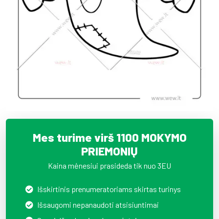
Mes turime virš 1100 MOKYMO
PRIEMONIŲ
Kaina mėnesiui prasideda tik nuo 3EU
Išskirtinis prenumeratoriams skirtas turinys
Išsaugomi nepanaudoti atsisiuntimai