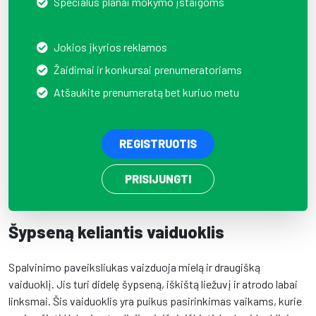
Specialūs planai mokymo įstaigoms
Jokios įkyrios reklamos
Žaidimai ir konkursai prenumeratoriams
Atšaukite prenumeratą bet kuriuo metu
REGISTRUOTIS
PRISIJUNGTI
Šypseną keliantis vaiduoklis
Spalvinimo paveiksliukas vaizduoja mielą ir draugišką
vaiduoklį. Jis turi didelę šypseną, iškištą liežuvį ir atrodo labai
linksmai. Šis vaiduoklis yra puikus pasirinkimas vaikams, kurie