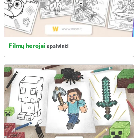
Filmų herojai
spalvinti