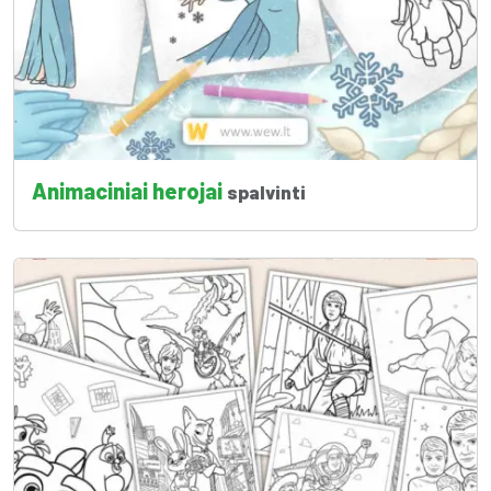
Animaciniai herojai
spalvinti