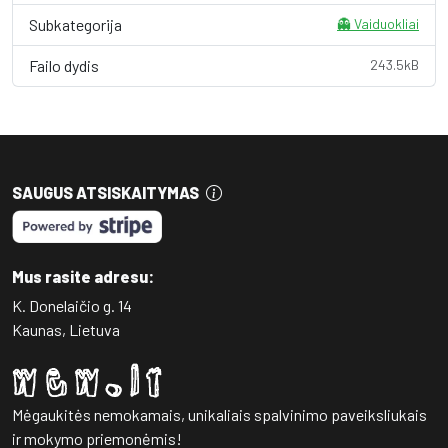
Subkategorija
👻 Vaiduokliai
Failo dydis
243.5kB
SAUGUS ATSISKAITYMAS
Mus rasite adresu:
K. Donelaičio g. 14
Kaunas, Lietuva
Mėgaukitės nemokamais, unikaliais spalvinimo paveiksliukais
ir mokymo priemonėmis!