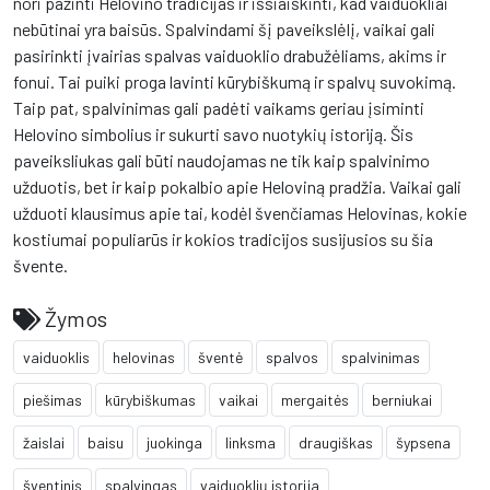
nori pažinti Helovino tradicijas ir išsiaiškinti, kad vaiduokliai
nebūtinai yra baisūs. Spalvindami šį paveikslėlį, vaikai gali
pasirinkti įvairias spalvas vaiduoklio drabužėliams, akims ir
fonui. Tai puiki proga lavinti kūrybiškumą ir spalvų suvokimą.
Taip pat, spalvinimas gali padėti vaikams geriau įsiminti
Helovino simbolius ir sukurti savo nuotykių istoriją. Šis
paveiksliukas gali būti naudojamas ne tik kaip spalvinimo
užduotis, bet ir kaip pokalbio apie Heloviną pradžia. Vaikai gali
užduoti klausimus apie tai, kodėl švenčiamas Helovinas, kokie
kostiumai populiarūs ir kokios tradicijos susijusios su šia
švente.
Žymos
vaiduoklis
helovinas
šventė
spalvos
spalvinimas
piešimas
kūrybiškumas
vaikai
mergaitės
berniukai
žaislai
baisu
juokinga
linksma
draugiškas
šypsena
šventinis
spalvingas
vaiduoklių istorija