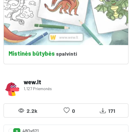
Mistinės būtybės
spalvinti
wew.lt
1,127 Priemonės
2.2k
0
171
480x621
S