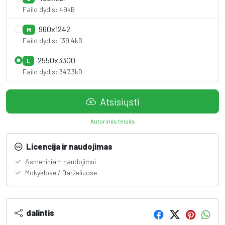
Failo dydis: 49kB
960x1242
M
Failo dydis: 139.4kB
2550x3300
L
Failo dydis: 347.3kB
Atsisiųsti
Autorinės teisės
Licencija ir naudojimas
Asmeniniam naudojimui
Mokyklose / Darželiuose
dalintis