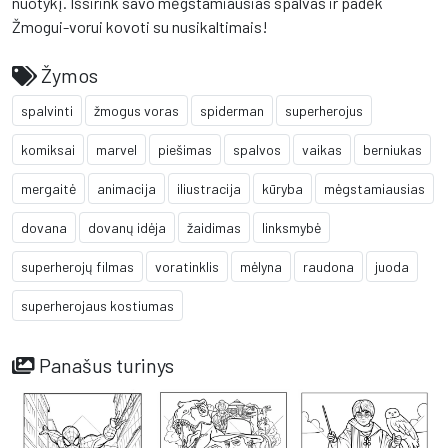
nuotykį. Išsirink savo mėgstamiausias spalvas ir padėk
Žmogui-vorui kovoti su nusikaltimais!
Žymos
spalvinti
žmogus voras
spiderman
superherojus
komiksai
marvel
piešimas
spalvos
vaikas
berniukas
mergaitė
animacija
iliustracija
kūryba
mėgstamiausias
dovana
dovanų idėja
žaidimas
linksmybė
superherojų filmas
voratinklis
mėlyna
raudona
juoda
superherojaus kostiumas
Panašus turinys