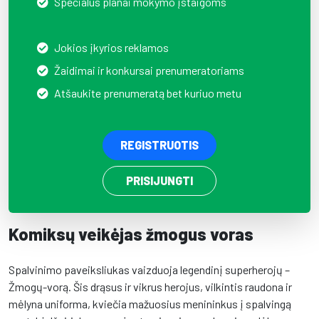
Specialūs planai mokymo įstaigoms
Jokios įkyrios reklamos
Žaidimai ir konkursai prenumeratoriams
Atšaukite prenumeratą bet kuriuo metu
REGISTRUOTIS
PRISIJUNGTI
Komiksų veikėjas žmogus voras
Spalvinimo paveiksliukas vaizduoja legendinį superherojų –
Žmogų-vorą. Šis drąsus ir vikrus herojus, vilkintis raudona ir
mėlyna uniforma, kviečia mažuosius menininkus į spalvingą