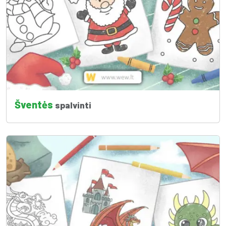
Šventės
spalvinti