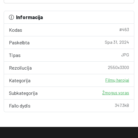
Informacija
Kodas
#463
Paskelbta
Spa 31, 2024
Tipas
JPG
Rezoliucija
2550x3300
Kategorija
Filmų herojai
Subkategorija
Žmogus voras
Failo dydis
347.3kB