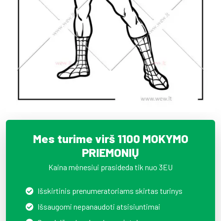
Mes turime virš 1100 MOKYMO
PRIEMONIŲ
Kaina mėnesiui prasideda tik nuo 3EU
Išskirtinis prenumeratoriams skirtas turinys
Išsaugomi nepanaudoti atsisiuntimai