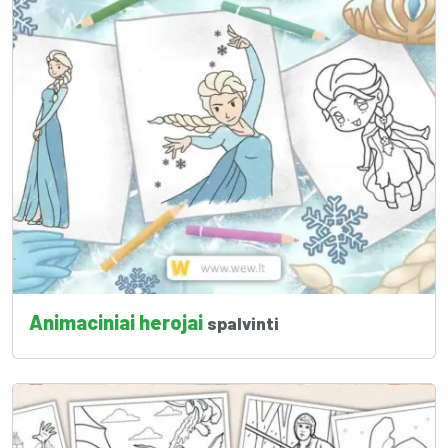
Animaciniai herojai
spalvinti