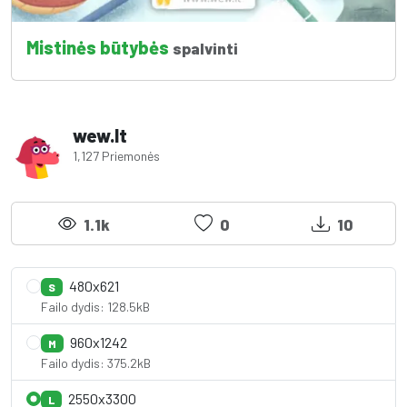
Mistinės būtybės
spalvinti
wew.lt
1,127 Priemonės
1.1k
0
10
480x621
S
Failo dydis: 128.5kB
960x1242
M
Failo dydis: 375.2kB
2550x3300
L