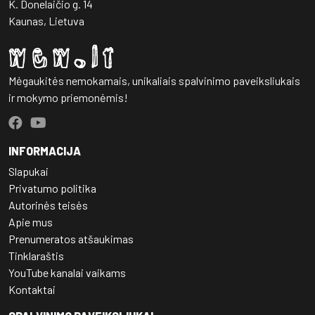
K. Donelaičio g. 14
Kaunas, Lietuva
Mėgaukitės nemokamais, unikaliais spalvinimo paveiksliukais
ir mokymo priemonėmis!
INFORMACIJA
Slapukai
Privatumo politika
Autorinės teisės
Apie mus
Prenumeratos atšaukimas
Tinklaraštis
YouTube kanalai vaikams
Kontaktai