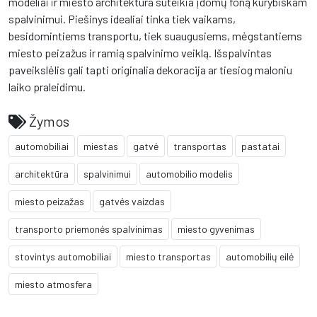
modeliai ir miesto architektūra suteikia įdomų foną kūrybiškam
spalvinimui. Piešinys idealiai tinka tiek vaikams,
besidomintiems transportu, tiek suaugusiems, mėgstantiems
miesto peizažus ir ramią spalvinimo veiklą. Išspalvintas
paveikslėlis gali tapti originalia dekoracija ar tiesiog maloniu
laiko praleidimu.
Žymos
automobiliai
miestas
gatvė
transportas
pastatai
architektūra
spalvinimui
automobilio modelis
miesto peizažas
gatvės vaizdas
transporto priemonės spalvinimas
miesto gyvenimas
stovintys automobiliai
miesto transportas
automobilių eilė
miesto atmosfera