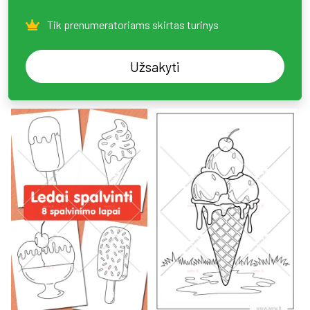
Tik prenumeratoriams skirtas turinys
Užsakyti