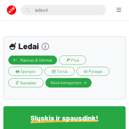
🍧 Ledai
Maistas & Gėrimai
🍕 Pica
🍩 Spurgos
🎂 Tortai
🥧 Pyragai
Visos kategorijos
🥐 Bandelės
Siųskis ir spausdink!