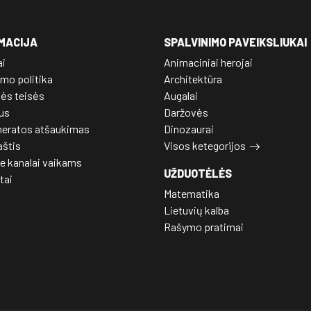
MACIJA
SPALVINIMO PAVEIKSLIUKAI
ai
Animaciniai herojai
mo politika
Architektūra
nės teisės
Augalai
us
Daržovės
eratos atšaukimas
Dinozaurai
aštis
Visos ketegorijos
e kanalai vaikams
UŽDUOTĖLĖS
tai
Matematika
Lietuvių kalba
Rašymo pratimai