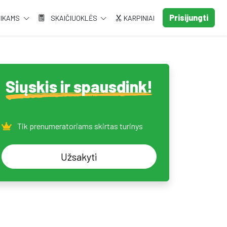
Prisijungti
AIKAMS
SKAIČIUOKLĖS
KARPINIAI
Siųskis ir spausdink!
Tik prenumeratoriams skirtas turinys
Užsakyti