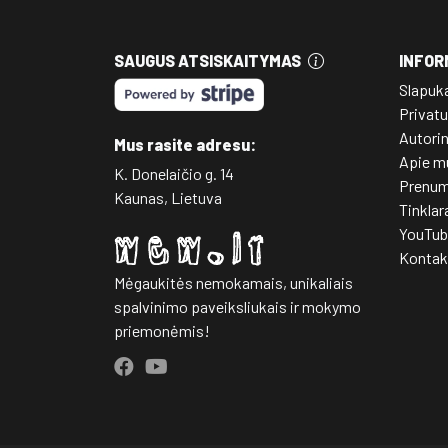
SAUGUS ATSISKAITYMAS
INFOR
Slapuk
Privatu
Autori
Mus rasite adresu:
Apie m
K. Donelaičio g. 14
Prenum
Kaunas, Lietuva
Tinklar
YouTub
Kontak
Mėgaukitės nemokamais, unikaliais
spalvinimo paveiksliukais ir mokymo
priemonėmis!