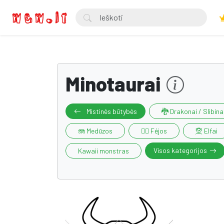
Minotaurai
Mistinės būtybės
🐉 Drakonai / Slibina
🪼 Medūzos
🧚‍♀️ Fėjos
🧝 Elfai
Visos kategorijos
Kawaii monstras