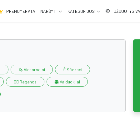
PRENUMERATA
NARŠYTI
KATEGORIJOS
UŽDUOTYS V
i
🦄 Vienaragiai
𓁢 Sfinksai
🧙‍♀️ Raganos
👻 Vaiduokliai