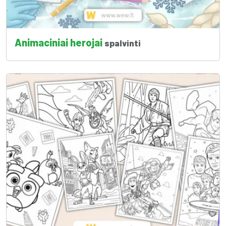
Animaciniai herojai
spalvinti