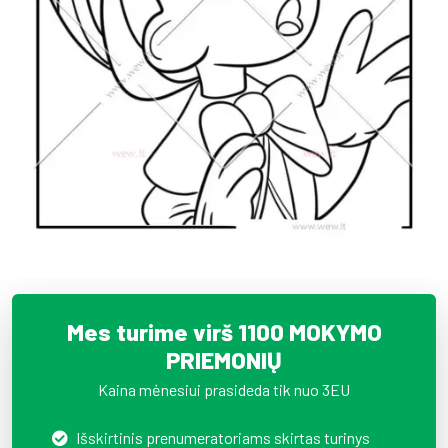
Mes turime virš 1100 MOKYMO
PRIEMONIŲ
Kaina mėnesiui prasideda tik nuo 3EU
Išskirtinis prenumeratoriams skirtas turinys