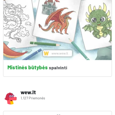
Mistinės būtybės
spalvinti
wew.lt
1,127 Priemonės