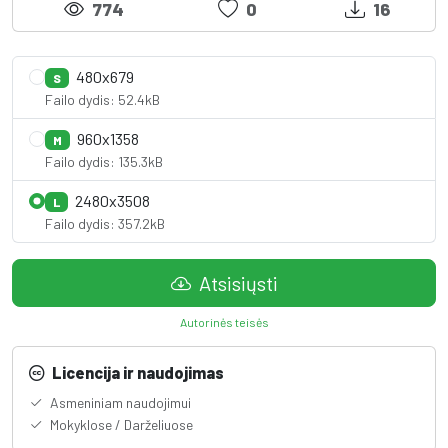
774
0
16
480x679
S
Failo dydis: 52.4kB
960x1358
M
Failo dydis: 135.3kB
2480x3508
L
Failo dydis: 357.2kB
Atsisiųsti
Autorinės teisės
Licencija ir naudojimas
Asmeniniam naudojimui
Mokyklose / Darželiuose