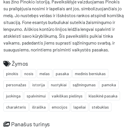
kas žino Pinokio istoriją. Paveikslėlyje vaizduojamas Pinokis
su prailgėjusia nosimi ir lapeliais ant jos, simbolizuojančiais jo
melą. Jo nustebęs veidas ir išskėstos rankos atspindi komišką
situaciją. Fone esantys burbuliukai suteikia žaismingumo ir
lengvumo. Aiškios kontūro linijos leidžia lengvai spalvinti ir
atskleisti savo kūrybiškumą. Šis paveikslėlis puikiai tinka
vaikams, padedantis jiems suprasti sąžiningumo svarbą, ir
suaugusiems, norintiems prisiminti vaikystės pasakas.
Žymos
pinokis
nosis
melas
pasaka
medinis berniukas
personažas
istorija
nuotykiai
sąžiningumas
pamoka
juokinga
spalvinimui
vaikiškas piešinys
klasikinė pasaka
charakteris
išraiška
emocijos
lapeliai
stebuklas
Panašus turinys