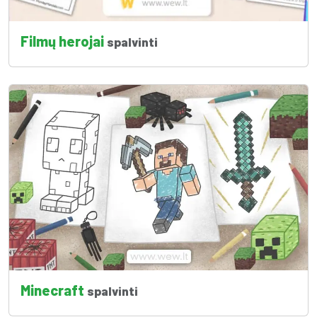
Filmų herojai
spalvinti
Minecraft
spalvinti