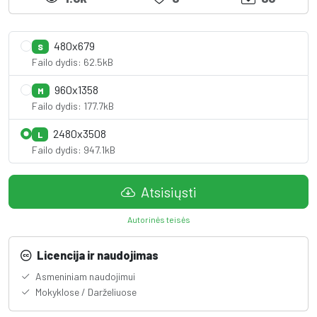
480x679
S
Failo dydis: 62.5kB
960x1358
M
Failo dydis: 177.7kB
2480x3508
L
Failo dydis: 947.1kB
Atsisiųsti
Autorinės teisės
Licencija ir naudojimas
Asmeniniam naudojimui
Mokyklose / Darželiuose