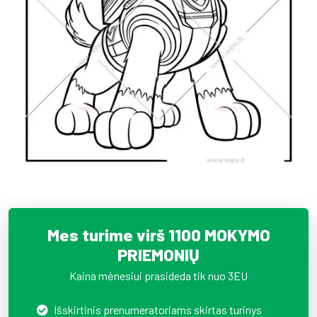
Mes turime virš 1100 MOKYMO
PRIEMONIŲ
Kaina mėnesiui prasideda tik nuo 3EU
Išskirtinis prenumeratoriams skirtas turinys