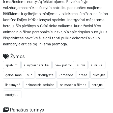
ir mažiesiems nuotykių ieškotojams. Paveikslėlyje
vaizduojamas mielas šunytis patrulis, pasiruošęs naujiems
iššūkiams ir gelbėjimo misijoms. Jo linksma išraiška ir aiškios
kontūro linijos leidžia lengvai spalvinti ir atgyvinti mėgstamą
herojų. Šis piešinys puikiai tinka vaikams, kurie žavisi šios
animacinio filmo personažais ir svajoja apie drąsius nuotykius.
Išspalvintas paveikslėlis gali tapti puikia dekoracija vaiko
kambaryje ar tiesiog linksma pramoga.
Žymos
spalvinti
šunyčiai patruliai
paw patrol
šunys
šuniukai
gelbėjimas
šuo
draugystė
komanda
drąsa
nuotykis
linksmybė
animacinis serialas
animacinis filmas
herojus
nuotykiai
Panašus turinys