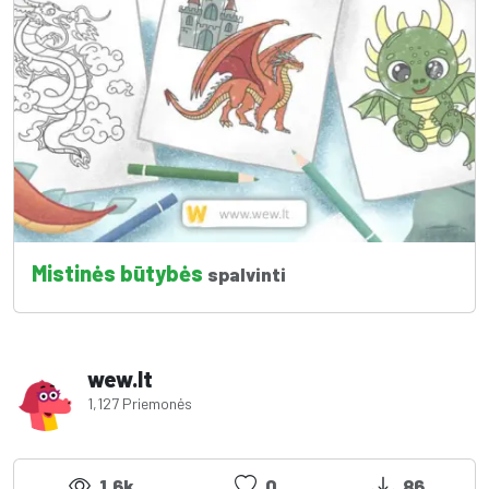
Mistinės būtybės
spalvinti
wew.lt
1,127 Priemonės
1.6k
0
86