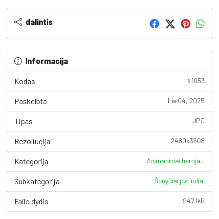
dalintis
Informacija
Kodas
#1053
Paskelbta
Lie 04, 2025
Tipas
JPG
Rezoliucija
2480x3508
Kategorija
Animaciniai heroja...
Subkategorija
Šunyčiai patruliai
Failo dydis
947.1kB