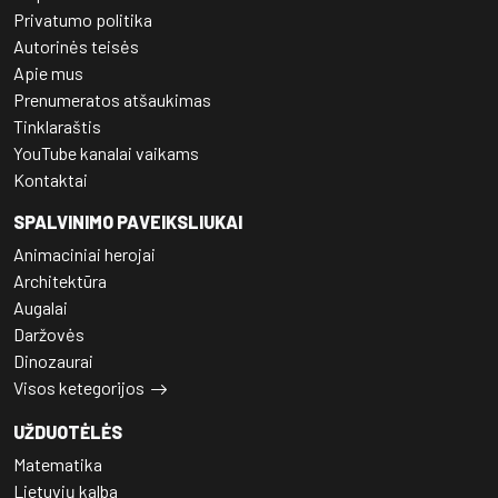
Privatumo politika
Autorinės teisės
Apie mus
Prenumeratos atšaukimas
Tinklaraštis
YouTube kanalai vaikams
Kontaktai
SPALVINIMO PAVEIKSLIUKAI
Animaciniai herojai
Architektūra
Augalai
Daržovės
Dinozaurai
Visos ketegorijos
UŽDUOTĖLĖS
Matematika
Lietuvių kalba