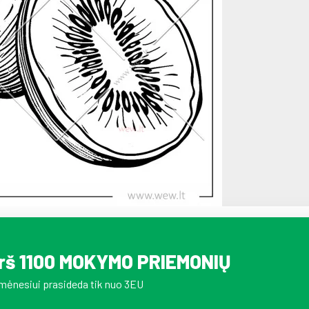
irš 1100 MOKYMO PRIEMONIŲ
mėnesiui prasideda tik nuo 3EU