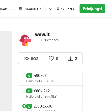
Prisijungti
AIKAMS
SKAIČIUOKLĖS
KARPINIAI
wew.lt
1,127 Priemonės
602
0
3
480x621
S
Failo dydis: 87.6kB
960x1242
M
Failo dydis: 244.9kB
2550x3300
L