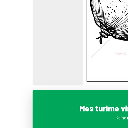
Mes turime v
Kaina 