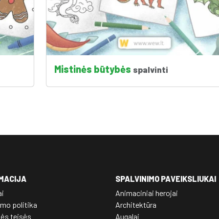
Mistinės būtybės
spalvinti
MACIJA
SPALVINIMO PAVEIKSLIUKAI
ai
Animaciniai herojai
mo politika
Architektūra
nės teisės
Augalai