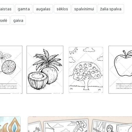
aistas
gamta
augalas
sėklos
spalvinimui
žalia spalva
selė
gaiva