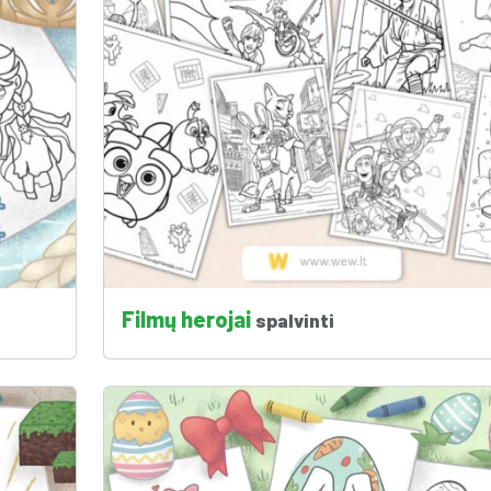
Filmų herojai
spalvinti