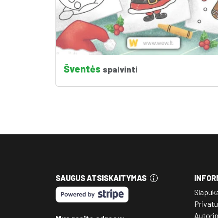
Šventės
spalvinti
SAUGUS ATSISKAITYMAS
INFOR
Slapuk
Privatu
Autori