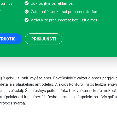
 turinys
Jokios įkyrios reklamos
i
Žaidimai ir konkursai prenumeratoriams
Atšaukite prenumeratą bet kuriuo metu
TRUOTIS
PRISIJUNGTI
sių ir gaivių skonių mylėtojams. Paveikslėlyje vaizduojamas perpjau
 detaliais plaukeliais ant odelės. Aiškios kontūro linijos leidžia lengv
iaus paveikslėlį. Šis piešinys puikiai tinka tiek vaikams, kurie mokosi
sipalaiduoti ir pasinerti į kūrybos procesą. Išspalvintas kivis gali t
mitybos svarbą.