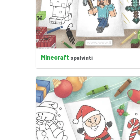
Minecraft
spalvinti