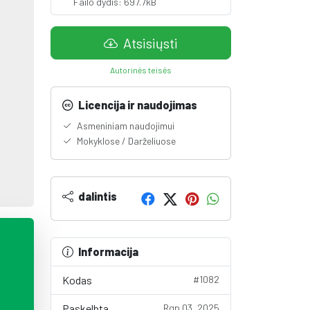
Failo dydis: 697.7kB
Atsisiųsti
Autorinės teisės
Licencija ir naudojimas
Asmeniniam naudojimui
Mokyklose / Darželiuose
dalintis
Informacija
Kodas
#1082
Paskelbta
Rgp 03, 2025