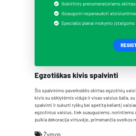
Išskirtinis prenumeratoriams skirtas
Išsaugomi nepanaudoti atsisiuntima
Specialūs planai mokymo įstaigoms
REGIS
Egzotiškas kivis spalvinti
Šis spalvinimo paveikslėlis skirtas egzotinių vai
kivis su sėklytėmis viduje ir visas vaisius šalia, su
spalvinti ir sukurti ryškų bei apetitą keliantį vais
egzotinius vaisius, tiek suaugusiems, norintiems at
puikia dekoracija virtuvėje, primenančia sveikos 
Žymos