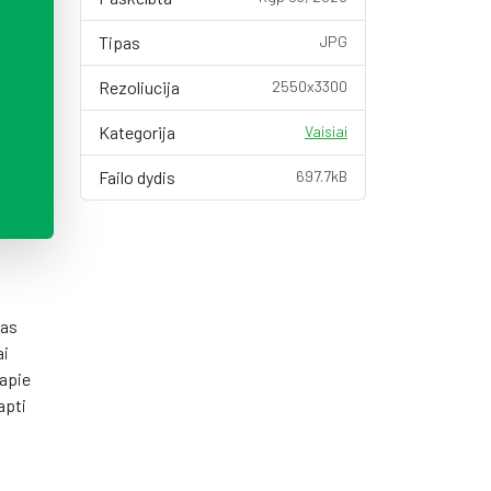
Tipas
JPG
Rezoliucija
2550x3300
Kategorija
Vaisiai
Failo dydis
697.7kB
tas
ai
 apie
apti