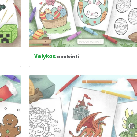
Velykos
spalvinti