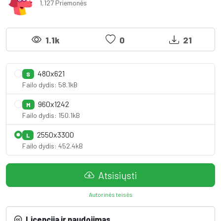
1,127 Priemonės
1.1k
0
21
480x621
S
Failo dydis: 58.1kB
960x1242
M
Failo dydis: 150.1kB
2550x3300
L
Failo dydis: 452.4kB
Atsisiųsti
Autorinės teisės
Licencija ir naudojimas