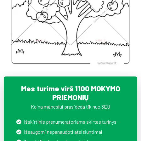
Mes turime virš 1100 MOKYMO
PRIEMONIŲ
Kaina mėnesiui prasideda tik nuo 3EU
Išskirtinis prenumeratoriams skirtas turinys
Išsaugomi nepanaudoti atsisiuntimai