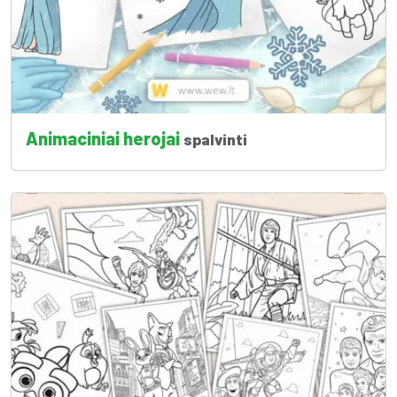
Animaciniai herojai
spalvinti