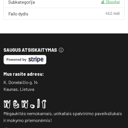
Subkategorija
🍎 Obuoliai
Failo dydis
452.4kB
SAUGUS ATSISKAITYMAS
Mus rasite adresu:
K. Donelaičio g. 14
Kaunas, Lietuva
Mėgaukitės nemokamais, unikaliais spalvinimo paveiksliukais
ir mokymo priemonėmis!