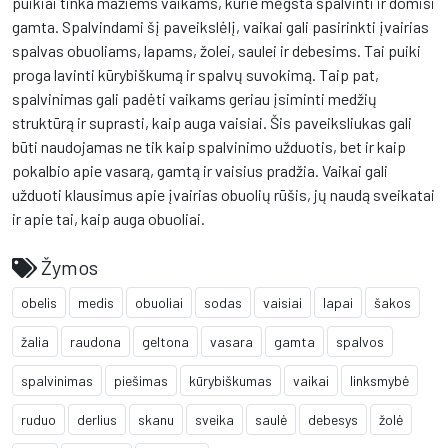
puikiai tinka mažiems vaikams, kurie mėgsta spalvinti ir domisi
gamta. Spalvindami šį paveikslėlį, vaikai gali pasirinkti įvairias
spalvas obuoliams, lapams, žolei, saulei ir debesims. Tai puiki
proga lavinti kūrybiškumą ir spalvų suvokimą. Taip pat,
spalvinimas gali padėti vaikams geriau įsiminti medžių
struktūrą ir suprasti, kaip auga vaisiai. Šis paveiksliukas gali
būti naudojamas ne tik kaip spalvinimo užduotis, bet ir kaip
pokalbio apie vasarą, gamtą ir vaisius pradžia. Vaikai gali
užduoti klausimus apie įvairias obuolių rūšis, jų naudą sveikatai
ir apie tai, kaip auga obuoliai.
Žymos
obelis
medis
obuoliai
sodas
vaisiai
lapai
šakos
žalia
raudona
geltona
vasara
gamta
spalvos
spalvinimas
piešimas
kūrybiškumas
vaikai
linksmybė
ruduo
derlius
skanu
sveika
saulė
debesys
žolė