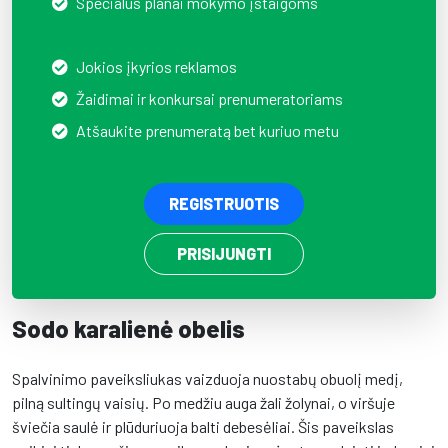
Specialūs planai mokymo įstaigoms
Jokios įkyrios reklamos
Žaidimai ir konkursai prenumeratoriams
Atšaukite prenumeratą bet kuriuo metu
REGISTRUOTIS
PRISIJUNGTI
Sodo karalienė obelis
Spalvinimo paveiksliukas vaizduoja nuostabų obuolį medį,
pilną sultingų vaisių. Po medžiu auga žali žolynai, o viršuje
šviečia saulė ir plūduriuoja balti debesėliai. Šis paveikslas