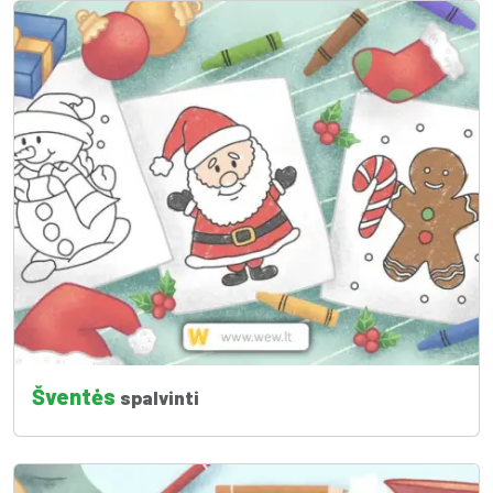
Šventės
spalvinti