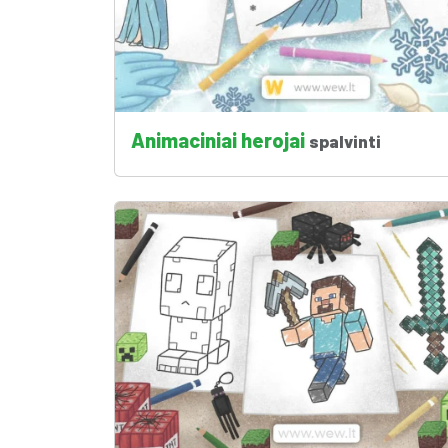
Animaciniai herojai
spalvinti