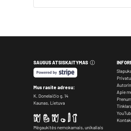
SAUGUS ATSISKAITYMAS
INFOR
Slapuk
Privatu
Autori
Mus rasite adresu:
Apie m
K. Donelaičio g. 14
Prenum
Kaunas, Lietuva
Tinklar
YouTub
Kontak
Mėgaukitės nemokamais, unikaliais