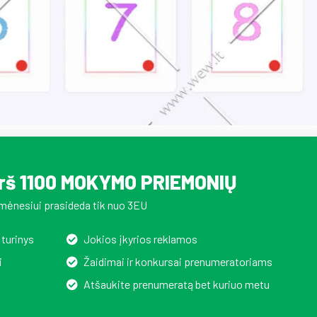
irš 1100 MOKYMO PRIEMONIŲ
mėnesiui prasideda tik nuo 3EU
 turinys
Jokios įkyrios reklamos
i
Žaidimai ir konkursai prenumeratoriams
Atšaukite prenumeratą bet kuriuo metu