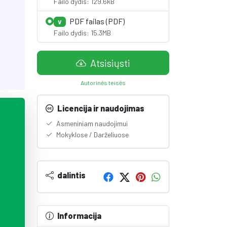
Failo dydis: 129.6kB
PDF failas (PDF)
V
Failo dydis: 15.3MB
Atsisiųsti
Autorinės teisės
Licencija ir naudojimas
Asmeniniam naudojimui
Mokyklose / Darželiuose
dalintis
Informacija