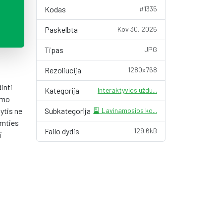
Kodas
#1335
Paskelbta
Kov 30, 2026
Tipas
JPG
Rezoliucija
1280x768
inti
Kategorija
Interaktyvios uždu...
vimo
ytis ne
Subkategorija
🎴 Lavinamosios ko...
imties
Failo dydis
129.6kB
i