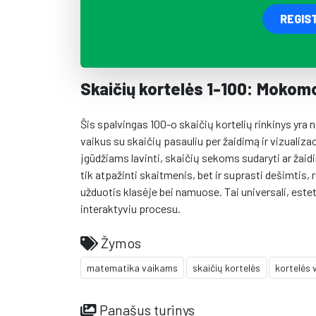
REGIS
Skaičių kortelės 1-100: Mokom
Šis spalvingas 100-o skaičių kortelių rinkinys y
vaikus su skaičių pasauliu per žaidimą ir vizualiz
įgūdžiams lavinti, skaičių sekoms sudaryti ar žaid
tik atpažinti skaitmenis, bet ir suprasti dešimtis, 
užduotis klasėje bei namuose. Tai universali, est
interaktyviu procesu.
Žymos
matematika vaikams
skaičių kortelės
kortelės
Panašus turinys