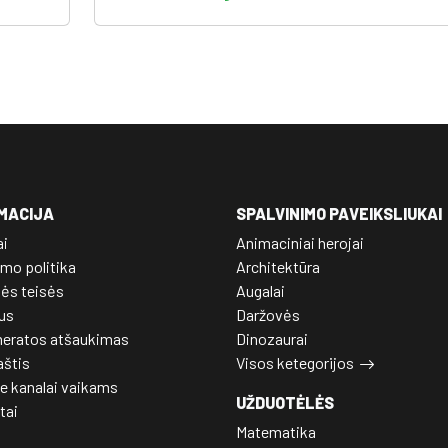
MACIJA
SPALVINIMO PAVEIKSLIUKAI
ai
Animaciniai herojai
mo politika
Architektūra
nės teisės
Augalai
us
Daržovės
eratos atšaukimas
Dinozaurai
aštis
Visos ketegorijos
e kanalai vaikams
UŽDUOTĖLĖS
tai
Matematika