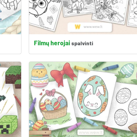
Filmų herojai
spalvinti