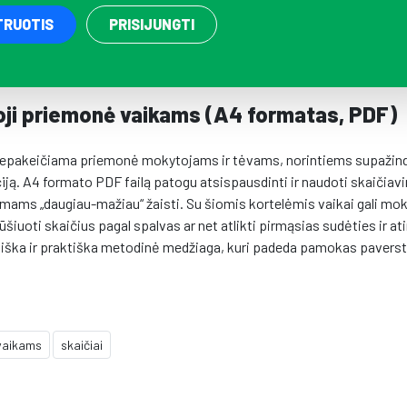
TRUOTIS
PRISIJUNGTI
oji priemonė vaikams (A4 formatas, PDF)
ra nepakeičiama priemonė mokytojams ir tėvams, norintiems supažind
aciją. A4 formato PDF failą patogu atsispausdinti ir naudoti skaičia
imams „daugiau-mažiau“ žaisti. Su šiomis kortelėmis vaikai gali mok
rūšiuoti skaičius pagal spalvas ar net atlikti pirmąsias sudėties ir at
etiška ir praktiška metodinė medžiaga, kuri padeda pamokas paverst
 vaikams
skaičiai