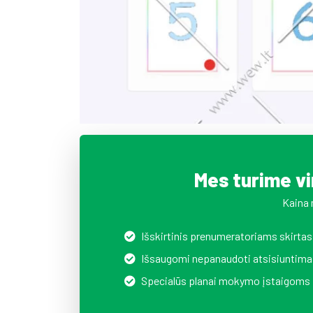
Mes turime v
Kaina 
Išskirtinis prenumeratoriams skirtas
Išsaugomi nepanaudoti atsisiuntima
Specialūs planai mokymo įstaigoms