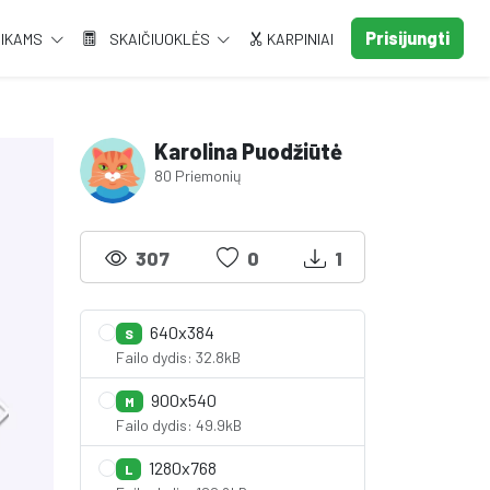
Prisijungti
AIKAMS
SKAIČIUOKLĖS
KARPINIAI
Karolina Puodžiūtė
80 Priemonių
307
0
1
640x384
S
Failo dydis: 32.8kB
900x540
M
Failo dydis: 49.9kB
1280x768
L