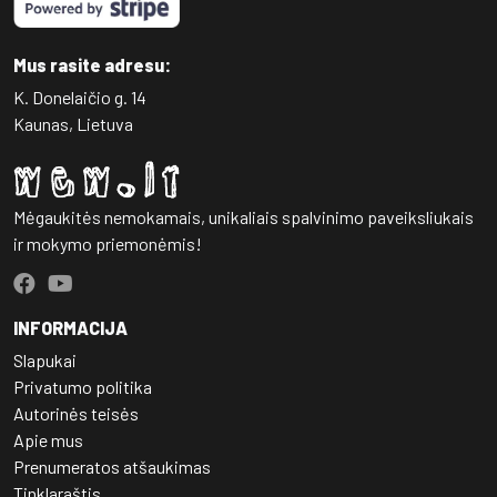
Mus rasite adresu:
K. Donelaičio g. 14
Kaunas, Lietuva
Mėgaukitės nemokamais, unikaliais spalvinimo paveiksliukais
ir mokymo priemonėmis!
INFORMACIJA
Slapukai
Privatumo politika
Autorinės teisės
Apie mus
Prenumeratos atšaukimas
Tinklaraštis