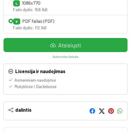
1086x770
L
Failo dydis: 158.1kB
PDF failas (PDF)
V
Failo dydis: 112.1kB
Atsisiųsti
Autorinės teisės
Licencija ir naudojimas
Asmeniniam naudojimui
Mokyklose / Darželiuose
dalintis