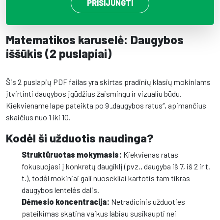
PRISIJUNGTI
Matematikos karuselė: Daugybos
iššūkis (2 puslapiai)
Šis 2 puslapių PDF failas yra skirtas pradinių klasių mokiniams
įtvirtinti daugybos įgūdžius žaismingu ir vizualiu būdu.
Kiekviename lape pateikta po 9 „daugybos ratus“, apimančius
skaičius nuo 1 iki 10.
Kodėl ši užduotis naudinga?
Struktūruotas mokymasis:
Kiekvienas ratas
fokusuojasi į konkretų daugiklį (pvz., daugyba iš 7, iš 2 ir t.
t.), todėl mokiniai gali nuosekliai kartotis tam tikras
daugybos lentelės dalis.
Dėmesio koncentracija:
Netradicinis užduoties
pateikimas skatina vaikus labiau susikaupti nei