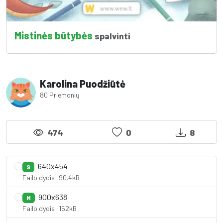
Mistinės būtybės
spalvinti
Karolina Puodžiūtė
80 Priemonių
474
0
8
640x454
S
Failo dydis: 90.4kB
900x638
M
Failo dydis: 152kB