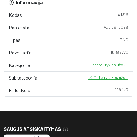
Informacija
Kodas
#1316
Paskelbta
Vas 09, 2026
Tipas
PNG
Rezoliucija
1086x770
Kategorija
Interaktyvios uždu...
Subkategorija
📐 Matematikos užd...
Failo dydis
158.1kB
SAUGUS ATSISKAITYMAS