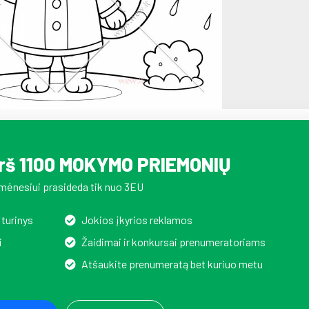
irš 1100 MOKYMO PRIEMONIŲ
mėnesiui prasideda tik nuo 3EU
 turinys
Jokios įkyrios reklamos
i
Žaidimai ir konkursai prenumeratoriams
Atšaukite prenumeratą bet kuriuo metu