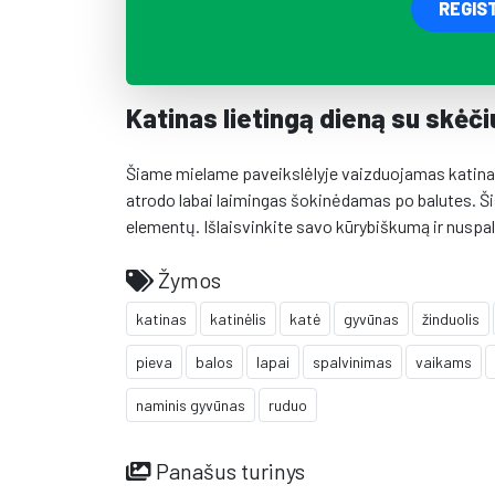
REGIS
Katinas lietingą dieną su skėči
Šiame mielame paveikslėlyje vaizduojamas katinas, 
atrodo labai laimingas šokinėdamas po balutes. Šis 
elementų. Išlaisvinkite savo kūrybiškumą ir nuspal
Žymos
katinas
katinėlis
katė
gyvūnas
žinduolis
pieva
balos
lapai
spalvinimas
vaikams
naminis gyvūnas
ruduo
Panašus turinys