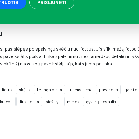
TRUOTIS
PRISIJUNGTI
u
pasislėpęs po spalvingu skėčiu nuo lietaus. Jis vilki mažą lietpalč
paveikslėlis puikiai tinka spalvinimui, nes jame daug detalių ir ryš
vinkite šį nuostabų paveikslėlį taip, kaip jums patinka!
lietus
skėtis
lietinga diena
rudens diena
pavasaris
gamta
kūryba
iliustracija
piešinys
menas
gyvūnų pasaulis