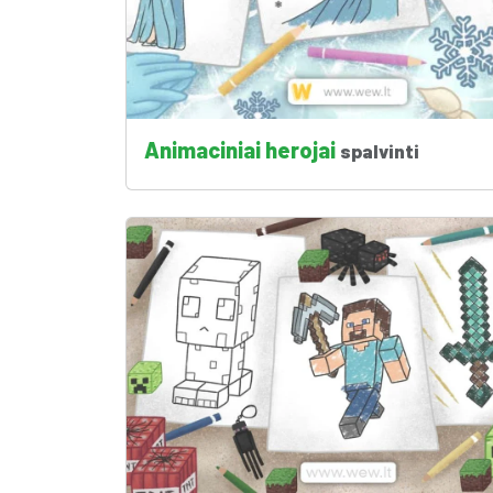
Animaciniai herojai
spalvinti