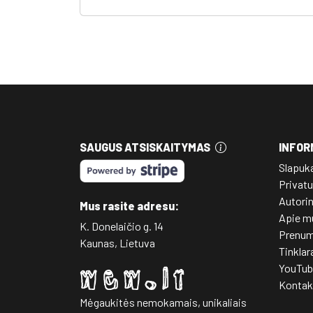
SAUGUS ATSISKAITYMAS
INFOR
Slapuk
Privatu
Autori
Mus rasite adresu:
Apie m
K. Donelaičio g. 14
Prenum
Kaunas, Lietuva
Tinklar
YouTub
Kontak
Mėgaukitės nemokamais, unikaliais