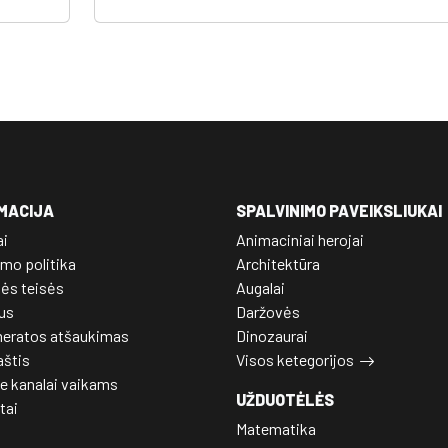
MACIJA
SPALVINIMO PAVEIKSLIUKAI
ai
Animaciniai herojai
mo politika
Architektūra
nės teisės
Augalai
us
Daržovės
eratos atšaukimas
Dinozaurai
aštis
Visos ketegorijos
e kanalai vaikams
UŽDUOTĖLĖS
tai
Matematika