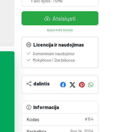
Failo dydis: 1.5MB
Atsisiųsti
Autorinės teisės
Licencija ir naudojimas
Asmeniniam naudojimui
Mokyklose / Darželiuose
dalintis
Informacija
Kodas
#154
Paskelbta
Rgs 14, 2024