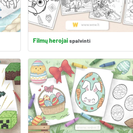
Filmų herojai
spalvinti