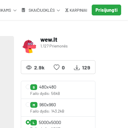
Prisijungti
AIKAMS
SKAIČIUOKLĖS
KARPINIAI
wew.lt
1,127 Priemonės
2.9k
0
129
480x480
S
Failo dydis: 56kB
960x960
M
Failo dydis: 143.2kB
5000x5000
L