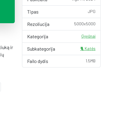
Tipas
JPG
Rezoliucija
5000x5000
Kategorija
Gyvūnai
iuką ir
Subkategorija
🐈 Katės
kių
Failo dydis
1.5MB