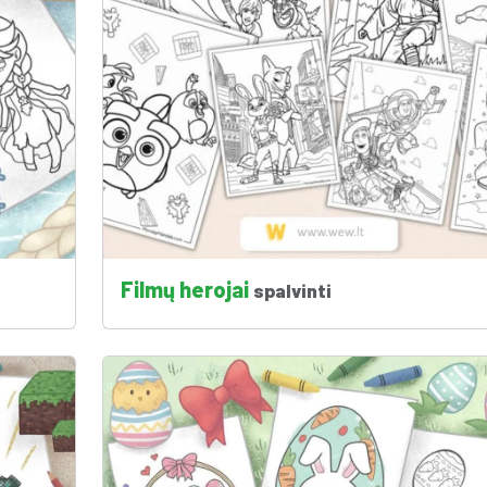
Filmų herojai
spalvinti