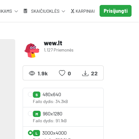
Prisijungti
AIKAMS
SKAIČIUOKLĖS
KARPINIAI
wew.lt
1,127 Priemonės
1.9k
0
22
480x640
S
Failo dydis: 34.3kB
960x1280
M
Failo dydis: 91.1kB
3000x4000
L