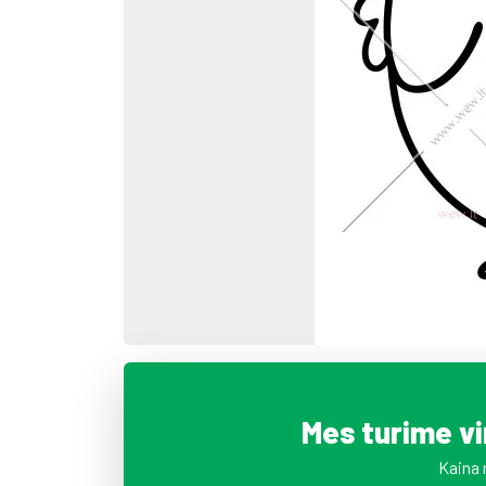
Mes turime v
Kaina 