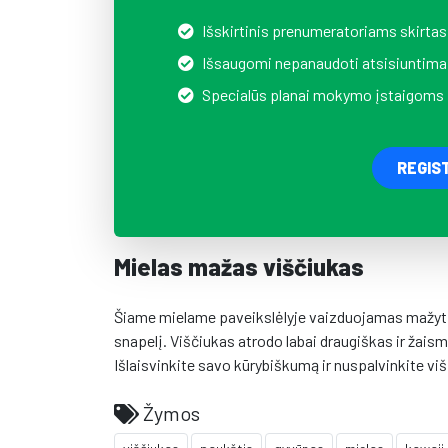
Išskirtinis prenumeratoriams skirtas
Išsaugomi nepanaudoti atsisiuntima
Specialūs planai mokymo įstaigoms
REGIS
Mielas mažas viščiukas
Šiame mielame paveikslėlyje vaizduojamas mažytis,
snapelį. Viščiukas atrodo labai draugiškas ir žais
Išlaisvinkite savo kūrybiškumą ir nuspalvinkite vi
Žymos