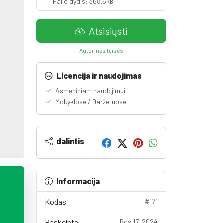
Failo dydis: 368.5kB
Atsisiųsti
Autorinės teisės
Licencija ir naudojimas
Asmeniniam naudojimui
Mokyklose / Darželiuose
dalintis
Informacija
Kodas
#171
Paskelbta
Rgs 17, 2024