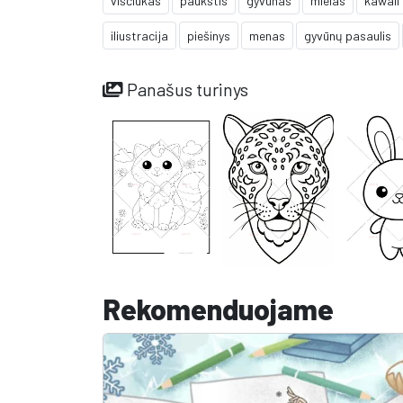
viščiukas
paukštis
gyvūnas
mielas
kawaii
iliustracija
piešinys
menas
gyvūnų pasaulis
Panašus turinys
Rekomenduojame