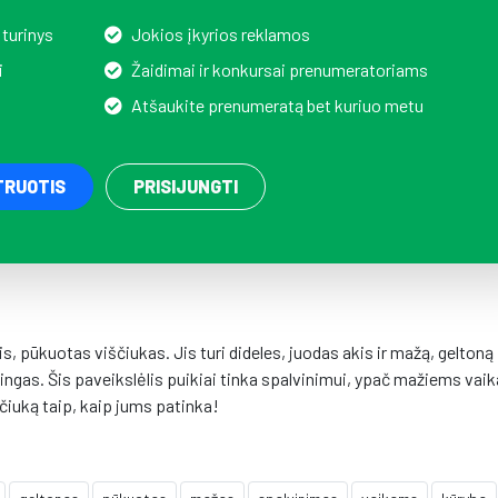
 turinys
Jokios įkyrios reklamos
i
Žaidimai ir konkursai prenumeratoriams
Atšaukite prenumeratą bet kuriuo metu
TRUOTIS
PRISIJUNGTI
 pūkuotas viščiukas. Jis turi dideles, juodas akis ir mažą, geltoną
mingas. Šis paveikslėlis puikiai tinka spalvinimui, ypač mažiems vai
ščiuką taip, kaip jums patinka!