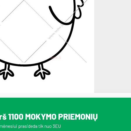
irš 1100 MOKYMO PRIEMONIŲ
mėnesiui prasideda tik nuo 3EU