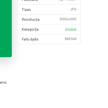
Tipas
JPG
Rezoliucija
3000x4000
Kategorija
Gyvūnai
Failo dydis
368.5kB
kams.