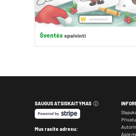
Šventės
spalvinti
SAUGUS ATSISKAITYMAS
INFOR
Slapuk
Privatu
Autori
Mus rasite adresu:
Apie m