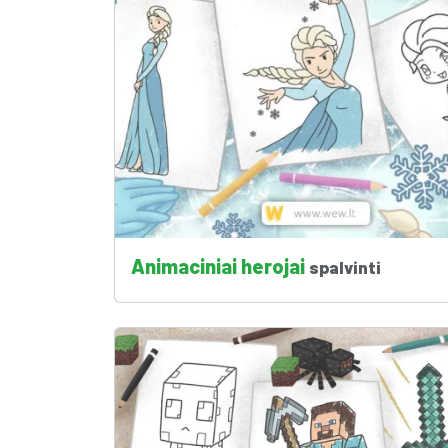
Animaciniai herojai
spalvinti