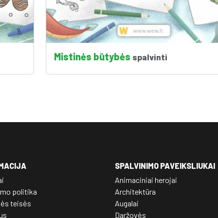
Mistinės būtybės
spalvinti
MACIJA
SPALVINIMO PAVEIKSLIUKAI
ai
Animaciniai herojai
mo politika
Architektūra
nės teisės
Augalai
us
Daržovės