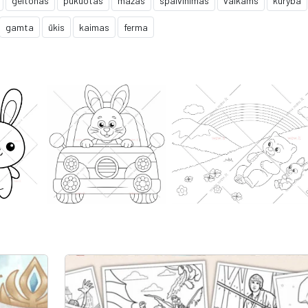
geltonas
pūkuotas
mažas
spalvinimas
vaikams
kūryba
gamta
ūkis
kaimas
ferma