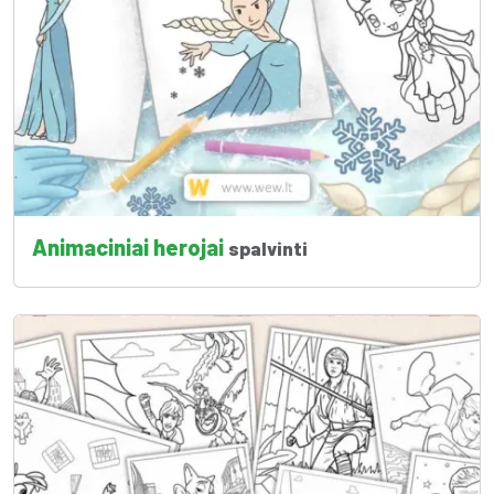
Animaciniai herojai
spalvinti