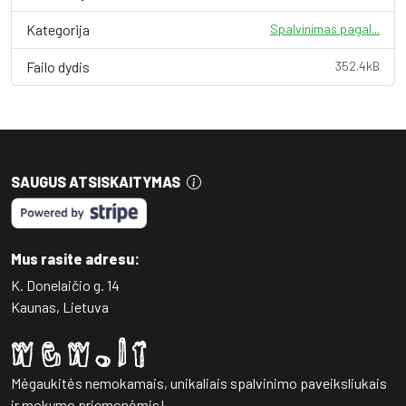
Kategorija
Spalvinimas pagal...
Failo dydis
352.4kB
SAUGUS ATSISKAITYMAS
Mus rasite adresu:
K. Donelaičio g. 14
Kaunas, Lietuva
Mėgaukitės nemokamais, unikaliais spalvinimo paveiksliukais
ir mokymo priemonėmis!