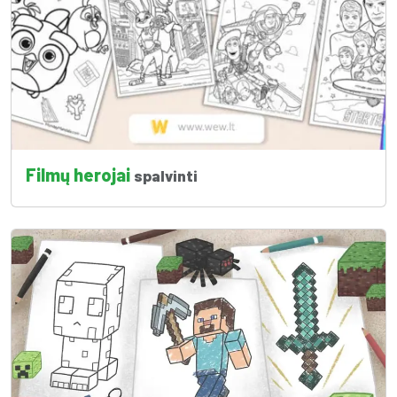
Filmų herojai
spalvinti