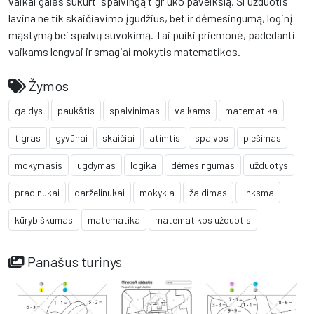
vaikai galės sukurti spalvingą tigriuko paveikslą. Ši užduotis
lavina ne tik skaičiavimo įgūdžius, bet ir dėmesingumą, loginį
mąstymą bei spalvų suvokimą. Tai puiki priemonė, padedanti
vaikams lengvai ir smagiai mokytis matematikos.
Žymos
gaidys
paukštis
spalvinimas
vaikams
matematika
tigras
gyvūnai
skaičiai
atimtis
spalvos
piešimas
mokymasis
ugdymas
logika
dėmesingumas
užduotys
pradinukai
darželinukai
mokykla
žaidimas
linksma
kūrybiškumas
matematika
matematikos užduotis
Panašus turinys