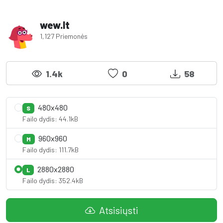
wew.lt
1,127 Priemonės
1.4k
0
58
480x480
S
Failo dydis: 44.1kB
960x960
M
Failo dydis: 111.7kB
2880x2880
L
Failo dydis: 352.4kB
Atsisiųsti