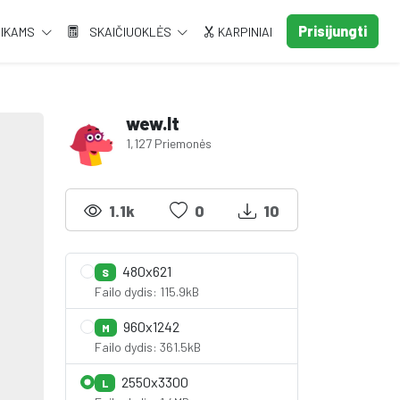
Prisijungti
AIKAMS
SKAIČIUOKLĖS
KARPINIAI
wew.lt
1,127 Priemonės
1.1k
0
10
480x621
S
Failo dydis: 115.9kB
960x1242
M
Failo dydis: 361.5kB
2550x3300
L