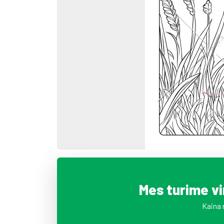
Mes turime v
Kaina 