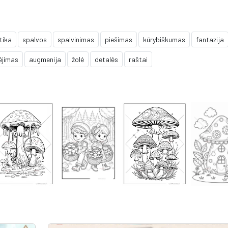
tika
spalvos
spalvinimas
piešimas
kūrybiškumas
fantazija
ėjimas
augmenija
žolė
detalės
raštai