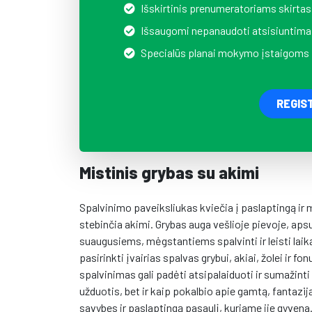
Išskirtinis prenumeratoriams skirtas
Išsaugomi nepanaudoti atsisiuntima
Specialūs planai mokymo įstaigoms
REGIS
Mistinis grybas su akimi
Spalvinimo paveiksliukas kviečia į paslaptingą ir
stebinčia akimi. Grybas auga vešlioje pievoje, aps
suaugusiems, mėgstantiems spalvinti ir leisti laiką 
pasirinkti įvairias spalvas grybui, akiai, žolei ir f
spalvinimas gali padėti atsipalaiduoti ir sumažinti
užduotis, bet ir kaip pokalbio apie gamtą, fantaziją
savybes ir paslaptingą pasaulį, kuriame jie gyvena