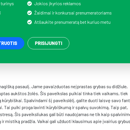
 turinys
Jokios įkyrios reklamos
i
Žaidimai ir konkursai prenumeratoriams
Atšaukite prenumeratą bet kuriuo metu
TRUOTIS
PRISIJUNGTI
 magišką pasaulį. Jame pavaizduotas neįprastas grybas su didžiule,
uptas aukštos žolės. Šis paveikslas puikiai tinka tiek vaikams, tiek
kūrybiškai. Spalvindami šį paveikslėlį, galite duoti laisvę savo fanta
onui. Tai puiki proga lavinti kūrybiškumą ir spalvų suvokimą. Taip pat,
 stresą. Šis paveiksliukas gali būti naudojamas ne tik kaip spalvini
 ir mistiką pradžia. Vaikai gali užduoti klausimus apie įvairius grybus
.