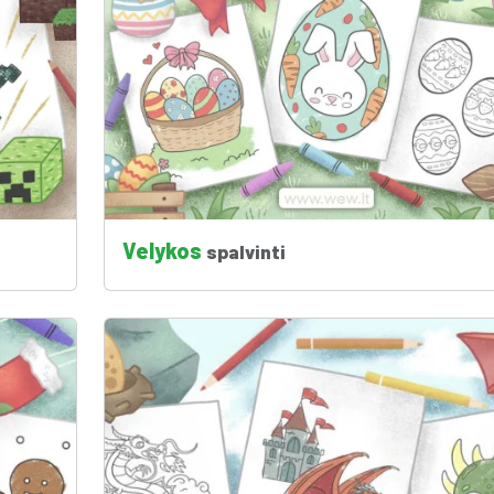
Velykos
spalvinti