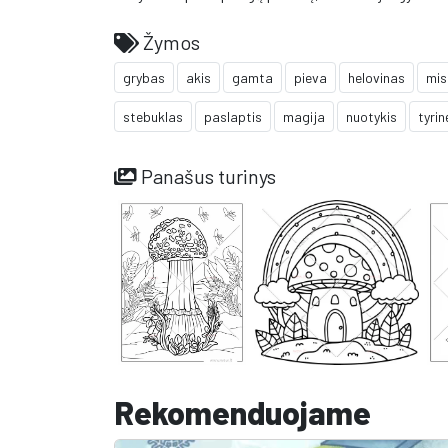
Žymos
grybas
akis
gamta
pieva
helovinas
mis
stebuklas
paslaptis
magija
nuotykis
tyrin
Panašus turinys
Rekomenduojame