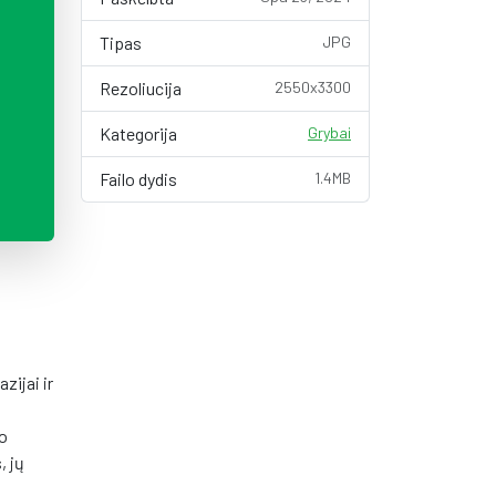
Tipas
JPG
Rezoliucija
2550x3300
Kategorija
Grybai
Failo dydis
1.4MB
zijai ir
mo
, jų