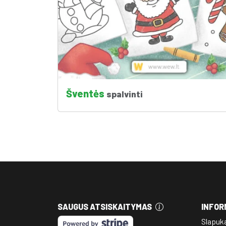
Šventės
spalvinti
SAUGUS ATSISKAITYMAS
INFOR
Slapuk