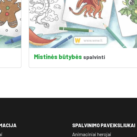
Mistinės būtybės
spalvinti
MACIJA
SPALVINIMO PAVEIKSLIUKAI
ai
Animaciniai herojai