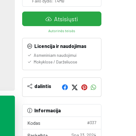
Failo dydis: 1.4MB
Atsisiųsti
Autorinės teisės
Licencija ir naudojimas
Asmeniniam naudojimui
Mokyklose / Darželiuose
dalintis
Informacija
Kodas
#337
Paskelbta
Spa 23, 2024