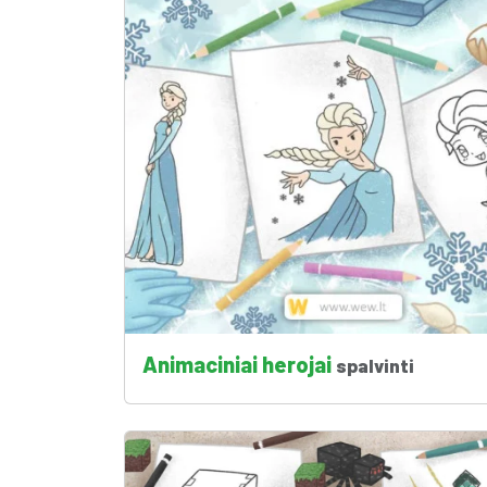
Animaciniai herojai
spalvinti