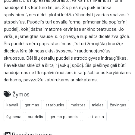
naudojant tik kontūro linijas. Šis piešinys puikiai tinka
spalvinimui, nes dideli plotai leidžia išbandyti įvairias spalvas ir
atspalvius. Puodelis turi apvalią formą, primenančią popierinį
puodelį, kokį dažnai matome kavinėse ar kino teatruose. Jo
viršuje įsmeigtas šiaudelis, o priekyje nupiešta didelė žvaigždė.
Šis puodelis nėra paprastas indas, jis turi žmogiškų bruožų:
dideles, išraiškingas akis, šypseną ir raudonuojančius
skruostus. Dėl šių detalių puodelis atrodo gyvas ir draugiškas.
Paveikslas skleidžia šiltą ir jaukų įspūdį. Šis piešinys gali būti
naudojamas ne tik spalvinimui, bet ir kaip šablonas kūrybiniams
darbams, pavyzdžiui, atvirukams ar plakatams.
Žymos
kawaii
gėrimas
starbucks
maistas
mielas
žavingas
šypsena
puodelis
gėrimo puodelis
iliustracija
Panašus turinys