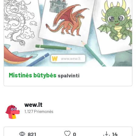
Mistinės būtybės
spalvinti
wew.lt
1,127 Priemonės
821
0
14