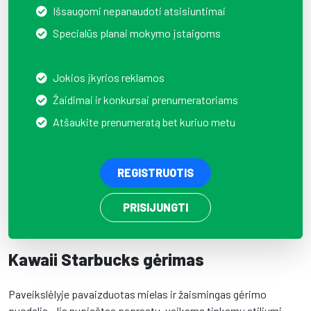
Išsaugomi nepanaudoti atsisiuntimai
Specialūs planai mokymo įstaigoms
Jokios įkyrios reklamos
Žaidimai ir konkursai prenumeratoriams
Atšaukite prenumeratą bet kuriuo metu
REGISTRUOTIS
PRISIJUNGTI
Kawaii Starbucks gėrimas
Paveikslėlyje pavaizduotas mielas ir žaismingas gėrimo
puodelis. Jis nupieštas paprastu, vaikams tinkamu stiliumi,