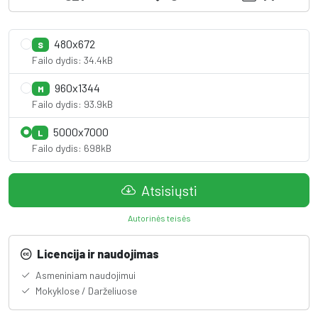
480x672
S
Failo dydis: 34.4kB
960x1344
M
Failo dydis: 93.9kB
5000x7000
L
Failo dydis: 698kB
Atsisiųsti
Autorinės teisės
Licencija ir naudojimas
Asmeniniam naudojimui
Mokyklose / Darželiuose