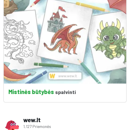
Mistinės būtybės
spalvinti
wew.lt
1,127 Priemonės