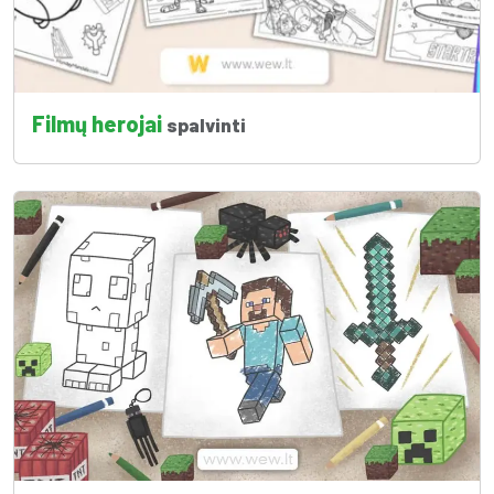
Filmų herojai
spalvinti