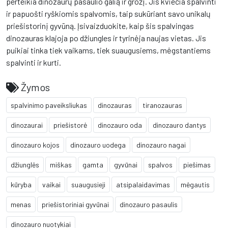
perteikia dinozaurų pasaulio galią ir grožį. Jis kviečia spalvinti
ir papuošti ryškiomis spalvomis, taip sukūriant savo unikalų
priešistorinį gyvūną. Įsivaizduokite, kaip šis spalvingas
dinozauras klajoja po džiungles ir tyrinėja naujas vietas. Jis
puikiai tinka tiek vaikams, tiek suaugusiems, mėgstantiems
spalvinti ir kurti.
Žymos
spalvinimo paveiksliukas
dinozauras
tiranozauras
dinozaurai
priešistorė
dinozauro oda
dinozauro dantys
dinozauro kojos
dinozauro uodega
dinozauro nagai
džiunglės
miškas
gamta
gyvūnai
spalvos
piešimas
kūryba
vaikai
suaugusieji
atsipalaidavimas
mėgautis
menas
priešistoriniai gyvūnai
dinozauro pasaulis
dinozauro nuotykiai