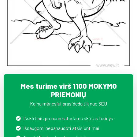
Mes turime virš 1100 MOKYMO
PRIEMONIŲ
Kaina mėnesiui prasideda tik nuo 3EU
Išskirtinis prenumeratoriams skirtas turinys
Išsaugomi nepanaudoti atsisiuntimai