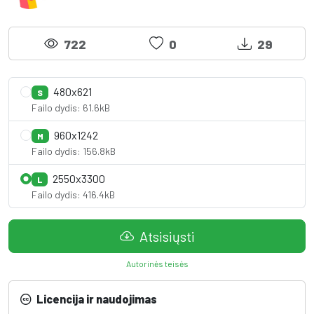
722
0
29
480x621
S
Failo dydis: 61.6kB
960x1242
M
Failo dydis: 156.8kB
2550x3300
L
Failo dydis: 416.4kB
Atsisiųsti
Autorinės teisės
Licencija ir naudojimas