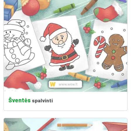
Šventės
spalvinti