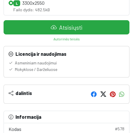
3300x2550
L
Failo dydis: 482.5kB
Atsisiųsti
Autorinės teisės
Licencija ir naudojimas
Asmeniniam naudojimui
Mokyklose / Darželiuose
dalintis
Informacija
Kodas
#578