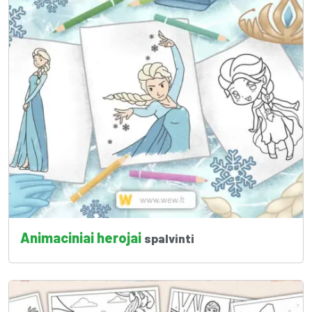
Animaciniai herojai
spalvinti