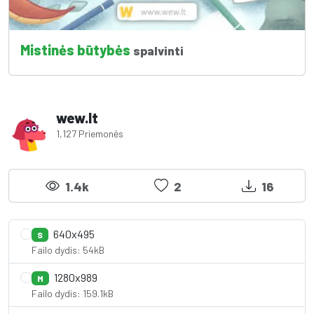
Mistinės būtybės
spalvinti
wew.lt
1,127 Priemonės
1.4k
2
16
640x495
S
Failo dydis: 54kB
1280x989
M
Failo dydis: 159.1kB