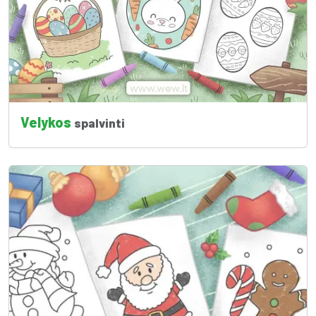
Velykos
spalvinti