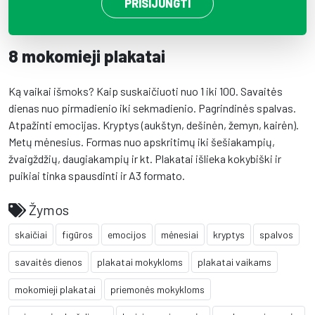
PRISIJUNGTI
8 mokomieji plakatai
Ką vaikai išmoks? Kaip suskaičiuoti nuo 1 iki 100. Savaitės
dienas nuo pirmadienio iki sekmadienio. Pagrindinės spalvas.
Atpažinti emocijas. Kryptys (aukštyn, dešinėn, žemyn, kairėn).
Metų mėnesius. Formas nuo apskritimų iki šešiakampių,
žvaigždžių, daugiakampių ir kt. Plakatai išlieka kokybiški ir
puikiai tinka spausdinti ir A3 formato.
Žymos
skaičiai
figūros
emocijos
mėnesiai
kryptys
spalvos
savaitės dienos
plakatai mokykloms
plakatai vaikams
mokomieji plakatai
priemonės mokykloms