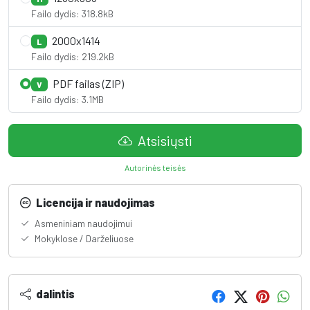
Failo dydis: 318.8kB
2000x1414
L
Failo dydis: 219.2kB
PDF failas (ZIP)
V
Failo dydis: 3.1MB
Atsisiųsti
Autorinės teisės
Licencija ir naudojimas
Asmeniniam naudojimui
Mokyklose / Darželiuose
dalintis