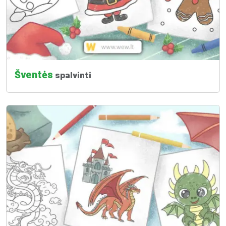
Šventės
spalvinti