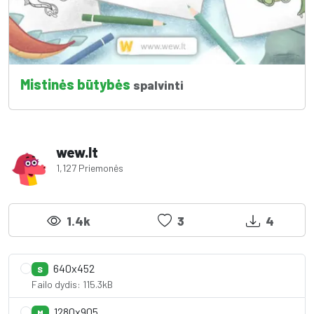
Mistinės būtybės
spalvinti
wew.lt
1,127 Priemonės
1.4k
3
4
640x452
S
Failo dydis: 115.3kB
1280x905
M