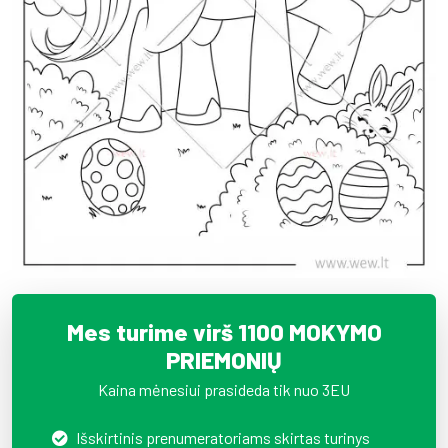
Mes turime virš 1100 MOKYMO
PRIEMONIŲ
Kaina mėnesiui prasideda tik nuo 3EU
Išskirtinis prenumeratoriams skirtas turinys