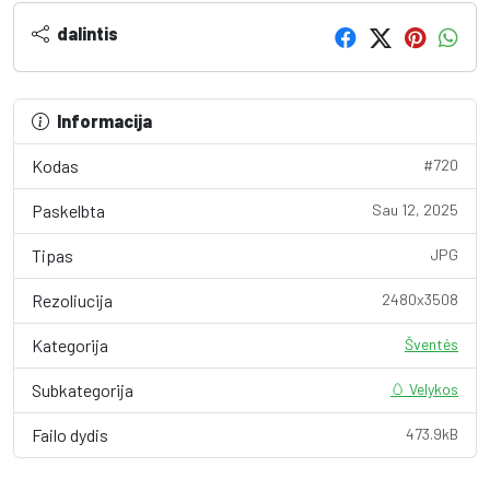
dalintis
Informacija
Kodas
#720
Paskelbta
Sau 12, 2025
Tipas
JPG
Rezoliucija
2480x3508
Kategorija
Šventės
Subkategorija
🥚 Velykos
Failo dydis
473.9kB