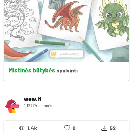
Mistinės būtybės
spalvinti
wew.lt
1,127 Priemonės
1.4k
0
52