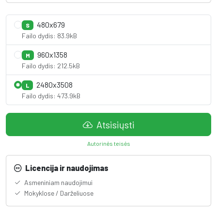
480x679
S
Failo dydis: 83.9kB
960x1358
M
Failo dydis: 212.5kB
2480x3508
L
Failo dydis: 473.9kB
Atsisiųsti
Autorinės teisės
Licencija ir naudojimas
Asmeniniam naudojimui
Mokyklose / Darželiuose