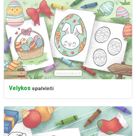
Velykos
spalvinti