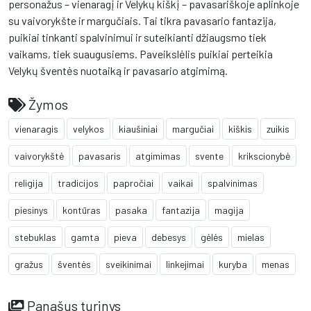
personažus – vienaragį ir Velykų kiškį – pavasariškoje aplinkoje
su vaivorykšte ir margučiais. Tai tikra pavasario fantazija,
puikiai tinkanti spalvinimui ir suteikianti džiaugsmo tiek
vaikams, tiek suaugusiems. Paveikslėlis puikiai perteikia
Velykų šventės nuotaiką ir pavasario atgimimą.
Žymos
vienaragis
velykos
kiaušiniai
margučiai
kiškis
zuikis
vaivorykštė
pavasaris
atgimimas
svente
krikscionybė
religija
tradicijos
papročiai
vaikai
spalvinimas
piesinys
kontūras
pasaka
fantazija
magija
stebuklas
gamta
pieva
debesys
gėlės
mielas
gražus
šventės
sveikinimai
linkejimai
kuryba
menas
Panašus turinys