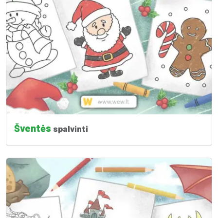
Šventės
spalvinti