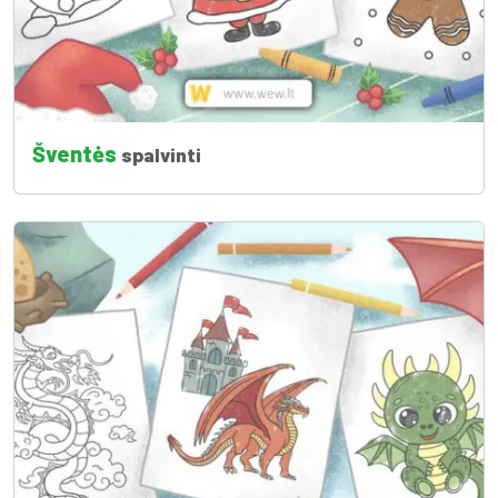
Šventės
spalvinti