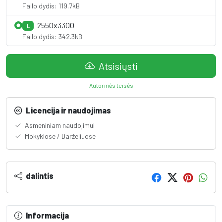
Failo dydis: 119.7kB
2550x3300
L
Failo dydis: 342.3kB
Atsisiųsti
Autorinės teisės
Licencija ir naudojimas
Asmeniniam naudojimui
Mokyklose / Darželiuose
dalintis
Informacija