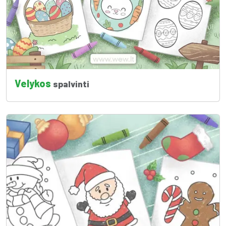
Velykos
spalvinti