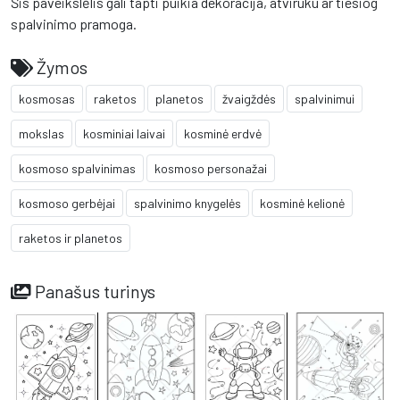
Šis paveikslėlis gali tapti puikia dekoracija, atviruku ar tiesiog
spalvinimo pramoga.
Žymos
kosmosas
raketos
planetos
žvaigždės
spalvinimui
mokslas
kosminiai laivai
kosminė erdvė
kosmoso spalvinimas
kosmoso personažai
kosmoso gerbėjai
spalvinimo knygelės
kosminė kelionė
raketos ir planetos
Panašus turinys