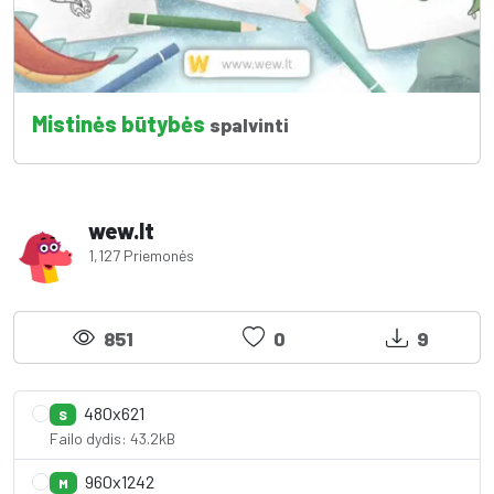
Mistinės būtybės
spalvinti
wew.lt
1,127 Priemonės
851
0
9
480x621
S
Failo dydis: 43.2kB
960x1242
M