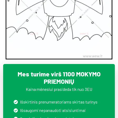
Mes turime virš 1100 MOKYMO
PRIEMONIŲ
Kaina mėnesiui prasideda tik nuo 3EU
Išskirtinis prenumeratoriams skirtas turinys
Išsaugomi nepanaudoti atsisiuntimai