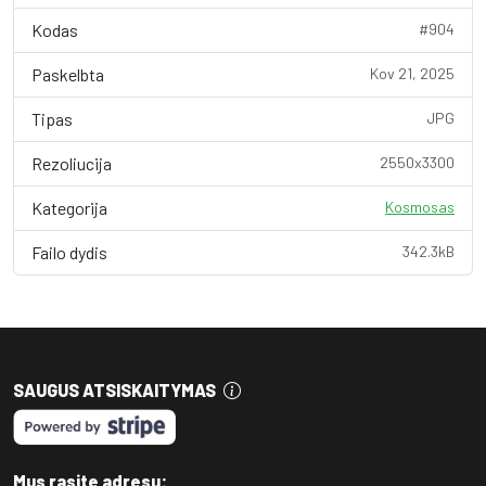
Kodas
#904
Paskelbta
Kov 21, 2025
Tipas
JPG
Rezoliucija
2550x3300
Kategorija
Kosmosas
Failo dydis
342.3kB
SAUGUS ATSISKAITYMAS
Mus rasite adresu: