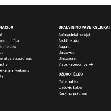
MACIJA
SPALVINIMO PAVEIKSLIUKAI
ai
Animaciniai herojai
mo politika
Architektūra
nės teisės
Augalai
us
Daržovės
eratos atšaukimas
Dinozaurai
aštis
Visos ketegorijos
e kanalai vaikams
UŽDUOTĖLĖS
tai
Matematika
Lietuvių kalba
Rašymo pratimai