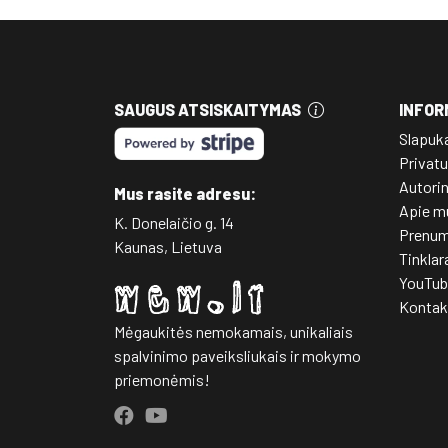
SAUGUS ATSISKAITYMAS
INFOR
Slapuk
Privatu
Autori
Mus rasite adresu:
Apie m
K. Donelaičio g. 14
Prenum
Kaunas, Lietuva
Tinklar
YouTub
Kontak
Mėgaukitės nemokamais, unikaliais
spalvinimo paveiksliukais ir mokymo
priemonėmis!