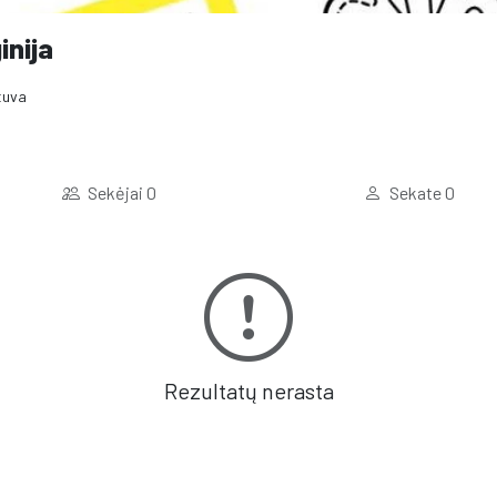
inija
tuva
Sekėjai
0
Sekate
0
Rezultatų nerasta