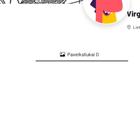
Virg
Lie
Paveiksliukai
0