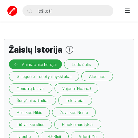
Žaislų istorija
Animaciniai herojai
Ledo šalis
Snieguolė ir septyni nykštukai
Aladinas
Monstrų biuras
Vajana (Moana)
Šunyčiai patruliai
Teletabiai
Peliukas Mikis
Žuviukas Nemo
Liūtas karalius
Pinokio nuotykiai
Labubu
🐶 Bluji
Adopt Me