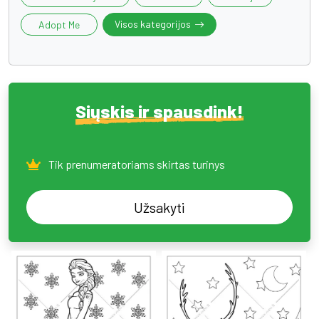
Visos kategorijos
Adopt Me
Siųskis ir spausdink!
Tik prenumeratoriams skirtas turinys
Užsakyti