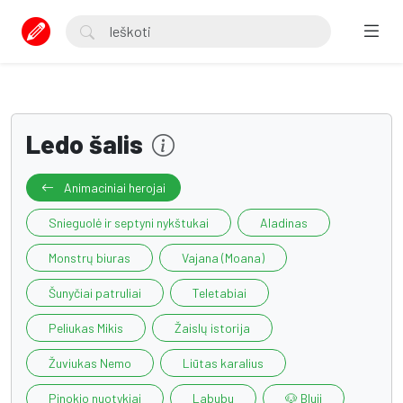
Ledo šalis
Animaciniai herojai
Snieguolė ir septyni nykštukai
Aladinas
Monstrų biuras
Vajana (Moana)
Šunyčiai patruliai
Teletabiai
Peliukas Mikis
Žaislų istorija
Žuviukas Nemo
Liūtas karalius
Pinokio nuotykiai
Labubu
🐶 Bluji