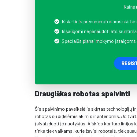
Kaina 
Išskirtinis prenumeratoriams skirtas
Išsaugomi nepanaudoti atsisiuntima
Specialūs planai mokymo įstaigoms
REGIS
Draugiškas robotas spalvinti
Šis spalvinimo paveikslėlis skirtas technologijų i
robotas su didelėmis akimis ir antenomis. Jo tvirt
įsivaizduoti jo nuotykius. Aiškios kontūro linijos le
tinka tiek vaikams, kurie žavisi robotais, tiek sua