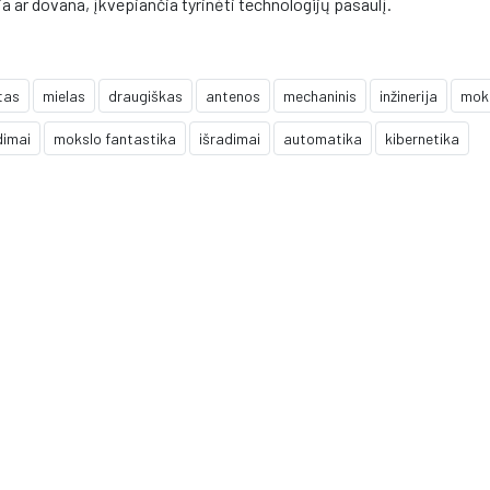
ja ar dovana, įkvepiančia tyrinėti technologijų pasaulį.
ktas
mielas
draugiškas
antenos
mechaninis
inžinerija
mok
dimai
mokslo fantastika
išradimai
automatika
kibernetika