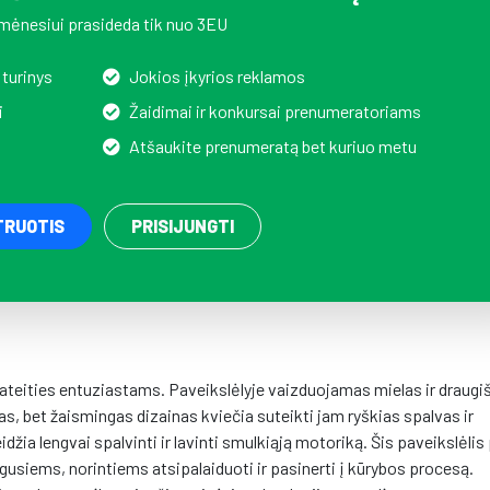
mėnesiui prasideda tik nuo 3EU
 turinys
Jokios įkyrios reklamos
i
Žaidimai ir konkursai prenumeratoriams
Atšaukite prenumeratą bet kuriuo metu
TRUOTIS
PRISIJUNGTI
r ateities entuziastams. Paveikslėlyje vaizduojamas mielas ir draugi
as, bet žaismingas dizainas kviečia suteikti jam ryškias spalvas ir
idžia lengvai spalvinti ir lavinti smulkiąją motoriką. Šis paveikslėlis 
ugusiems, norintiems atsipalaiduoti ir pasinerti į kūrybos procesą.