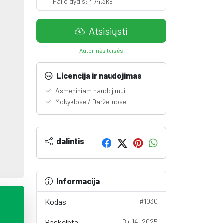
Failo dydis: 474.3kB
Atsisiųsti
Autorinės teisės
Licencija ir naudojimas
Asmeniniam naudojimui
Mokyklose / Darželiuose
dalintis
Informacija
Kodas
#1030
Paskelbta
Bir 14, 2025