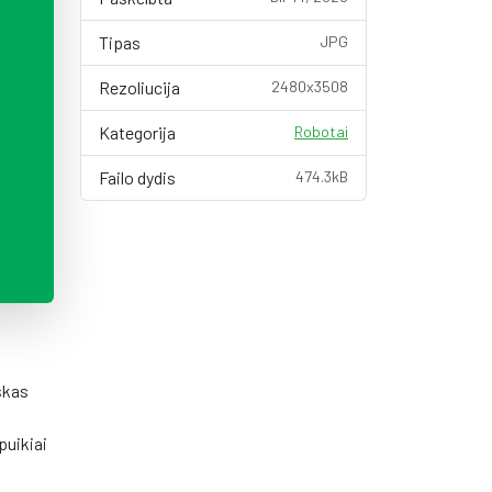
Tipas
JPG
Rezoliucija
2480x3508
Kategorija
Robotai
Failo dydis
474.3kB
škas
puikiai