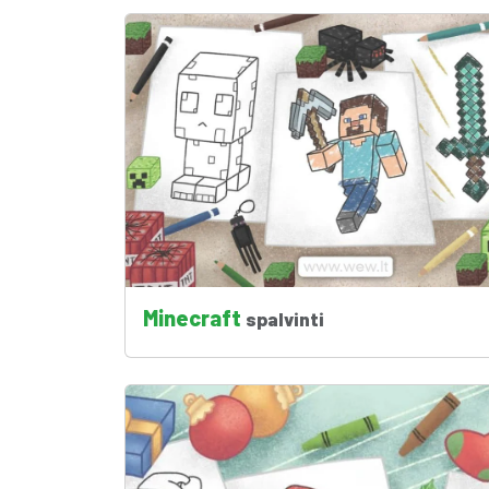
Minecraft
spalvinti