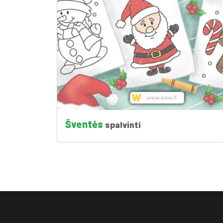
Šventės
spalvinti