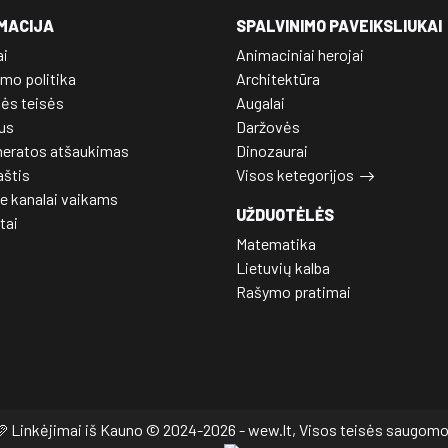
MACIJA
SPALVINIMO PAVEIKSLIUKAI
ai
Animaciniai herojai
mo politika
Architektūra
nės teisės
Augalai
us
Daržovės
eratos atšaukimas
Dinozaurai
aštis
Visos ketegorijos
e kanalai vaikams
UŽDUOTĖLĖS
tai
Matematika
Lietuvių kalba
Rašymo pratimai
 Linkėjimai iš Kauno © 2024-2026 - wew.lt, Visos teisės saugom