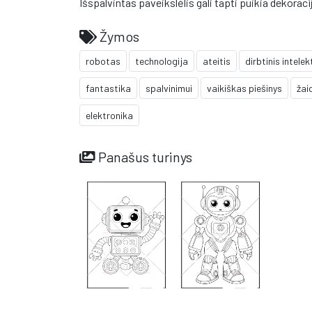
Išspalvintas paveikslėlis gali tapti puikia dekoraci
Žymos
robotas
technologija
ateitis
dirbtinis intele
fantastika
spalvinimui
vaikiškas piešinys
žai
elektronika
Panašus turinys