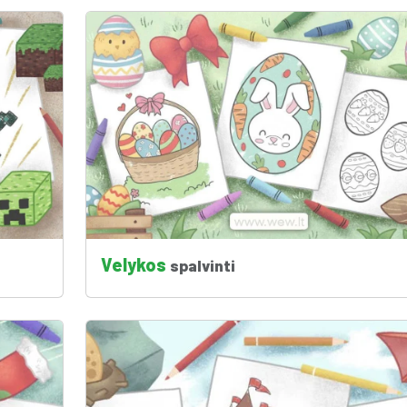
Velykos
spalvinti