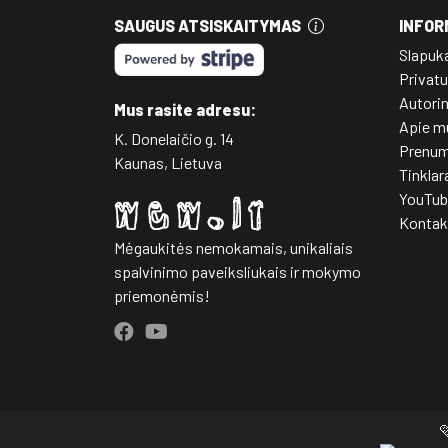
SAUGUS ATSISKAITYMAS
INFOR
Slapuk
Privatu
Autori
Mus rasite adresu:
Apie m
K. Donelaičio g. 14
Prenum
Kaunas, Lietuva
Tinklar
YouTub
Kontak
Mėgaukitės nemokamais, unikaliais
spalvinimo paveiksliukais ir mokymo
priemonėmis!
