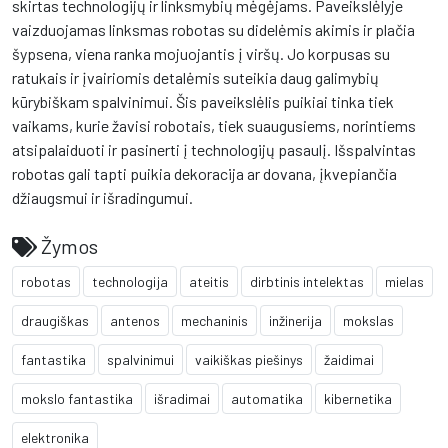
skirtas technologijų ir linksmybių mėgėjams. Paveikslėlyje
vaizduojamas linksmas robotas su didelėmis akimis ir plačia
šypsena, viena ranka mojuojantis į viršų. Jo korpusas su
ratukais ir įvairiomis detalėmis suteikia daug galimybių
kūrybiškam spalvinimui. Šis paveikslėlis puikiai tinka tiek
vaikams, kurie žavisi robotais, tiek suaugusiems, norintiems
atsipalaiduoti ir pasinerti į technologijų pasaulį. Išspalvintas
robotas gali tapti puikia dekoracija ar dovana, įkvepiančia
džiaugsmui ir išradingumui.
Žymos
robotas
technologija
ateitis
dirbtinis intelektas
mielas
draugiškas
antenos
mechaninis
inžinerija
mokslas
fantastika
spalvinimui
vaikiškas piešinys
žaidimai
mokslo fantastika
išradimai
automatika
kibernetika
elektronika