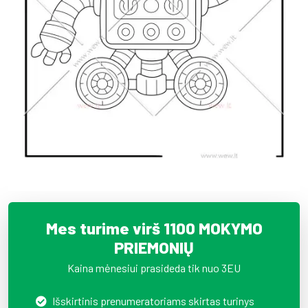
Mes turime virš 1100 MOKYMO
PRIEMONIŲ
Kaina mėnesiui prasideda tik nuo 3EU
Išskirtinis prenumeratoriams skirtas turinys