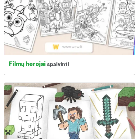
Filmų herojai
spalvinti