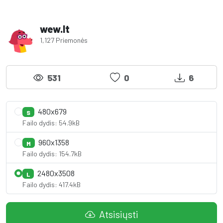
wew.lt
1,127 Priemonės
531
0
6
480x679
S
Failo dydis: 54.9kB
960x1358
M
Failo dydis: 154.7kB
2480x3508
L
Failo dydis: 417.4kB
Atsisiųsti