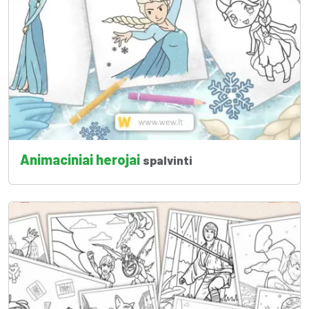
Animaciniai herojai
spalvinti