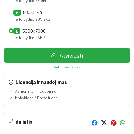
Failo dydis: 78.9kB
960x1344
M
Failo dydis: 205.2kB
5000x7000
L
Failo dydis: 1.6MB
Atsisiųsti
Autorinės teisės
Licencija ir naudojimas
Asmeniniam naudojimui
Mokyklose / Darželiuose
dalintis