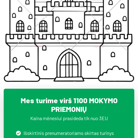
Mes turime virš 1100 MOKYMO
PRIEMONIŲ
Kaina mėnesiui prasideda tik nuo 3EU
Išskirtinis prenumeratoriams skirtas turinys