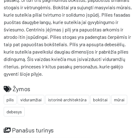
stogais ir vėtrungėmis. Bokštai yra sujungti masyviais mūrais,
kurie suteikia piliai tvirtumo ir solidumo įspūdį. Pilies fasadas
puoštas daugybe langų, kurie suteikia jai gyvybingumo ir
šviesumo. Centrinis įėjimas į pilį yra papuoštas arkomis ir
atrodo itin įspūdingai. Pilies stogas yra padengtas čerpėmis ir
taip pat papuoštas bokšteliais. Pilis yra apsupta debesėlių,
kurie suteikia paveikslui daugiau dimensijos ir pabrėžia pilies
didingumą. Šis vaizdas kviečia mus įsivaizduoti viduramžių
riterius, princeses ir kitus pasakų personažus, kurie galėjo
gyventi šioje pilyje.
Žymos
pilis
viduramžiai
istorinė architektūra
bokštai
mūrai
debesys
Panašus turinys