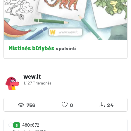
Mistinės būtybės
spalvinti
wew.lt
1,127 Priemonės
756
0
24
480x672
S