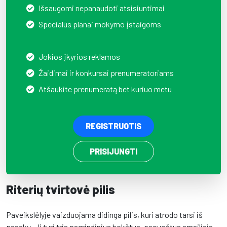
Išsaugomi nepanaudoti atsisiuntimai
Specialūs planai mokymo įstaigoms
Jokios įkyrios reklamos
Žaidimai ir konkursai prenumeratoriams
Atšaukite prenumeratą bet kuriuo metu
REGISTRUOTIS
PRISIJUNGTI
Riterių tvirtovė pilis
Paveikslėlyje vaizduojama didinga pilis, kuri atrodo tarsi iš
pasakų. Ji turi tris pagrindinius bokštus, papuoštus smailiais