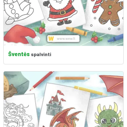
Šventės
spalvinti