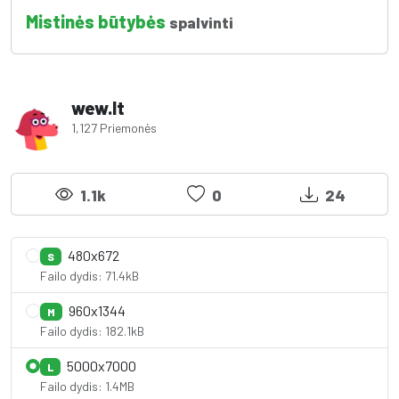
Mistinės būtybės
spalvinti
wew.lt
1,127 Priemonės
1.1k
0
24
480x672
S
Failo dydis: 71.4kB
960x1344
M
Failo dydis: 182.1kB
5000x7000
L
Failo dydis: 1.4MB