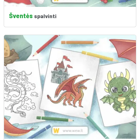
Šventės
spalvinti