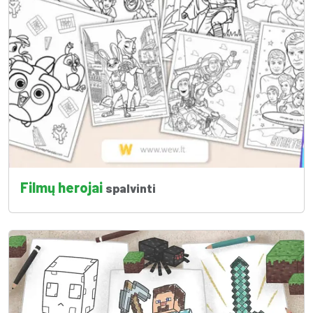
Filmų herojai
spalvinti