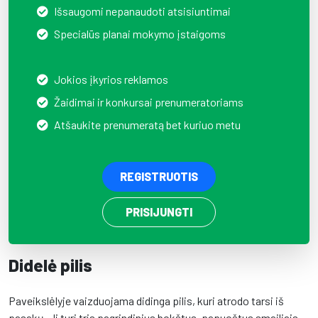
Išsaugomi nepanaudoti atsisiuntimai
Specialūs planai mokymo įstaigoms
Jokios įkyrios reklamos
Žaidimai ir konkursai prenumeratoriams
Atšaukite prenumeratą bet kuriuo metu
REGISTRUOTIS
PRISIJUNGTI
Didelė pilis
Paveikslėlyje vaizduojama didinga pilis, kuri atrodo tarsi iš
pasakų. Ji turi tris pagrindinius bokštus, papuoštus smailiais