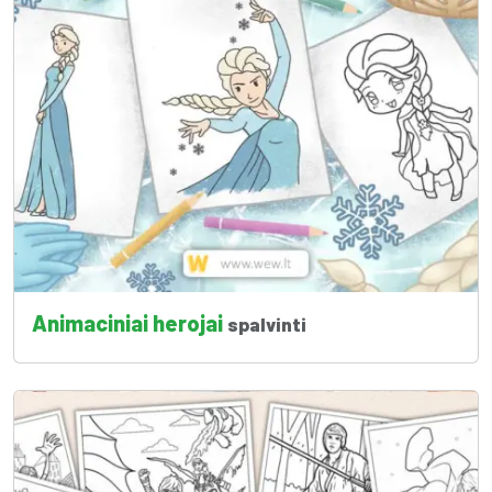
Animaciniai herojai
spalvinti