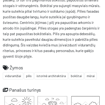
stogais ir vėtrungėmis. Bokštai yra sujungti masyviais mūrais,
kurie suteikia piliai tvirtumo ir solidumo įspūdį. Pilies fasadas
puoštas daugybe langų, kurie suteikia jai gyvybingumo ir
šviesumo. Centrinis įėjimas į pilį yra papuoštas arkomis ir
atrodo itin įspūdingai. Pilies stogas yra padengtas čerpėmis ir
taip pat papuoštas bokšteliais. Pilis yra apsupta debesėlių,
kurie suteikia paveikslui daugiau dimensijos ir pabrėžia pilies
didingumą. Šis vaizdas kviečia mus įsivaizduoti viduramžių
riterius, princeses ir kitus pasakų personažus, kurie galėjo
gyventi šioje pilyje.
Žymos
viduramžiai
pilis
istorinė architektūra
bokštai
mūrai
Panašus turinys