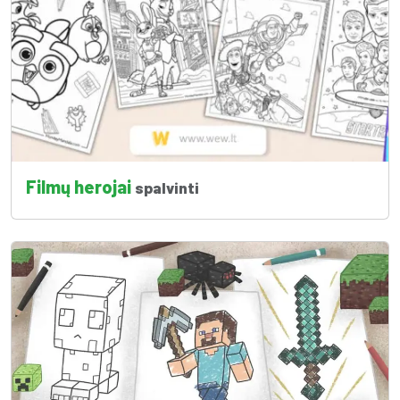
Filmų herojai
spalvinti