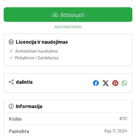
Atsisiųsti
Autorinės teisės
Licencija ir naudojimas
Asmeniniam naudojimui
Mokyklose / Darželiuose
dalintis
Informacija
Kodas
#131
Paskelbta
Rgs 11, 2024