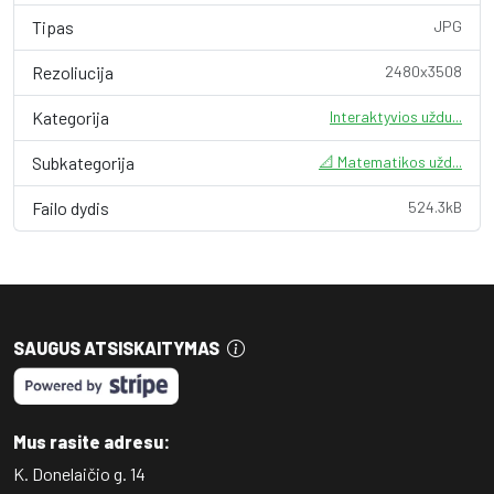
Tipas
JPG
Rezoliucija
2480x3508
Kategorija
Interaktyvios uždu...
Subkategorija
📐 Matematikos užd...
Failo dydis
524.3kB
SAUGUS ATSISKAITYMAS
Mus rasite adresu:
K. Donelaičio g. 14