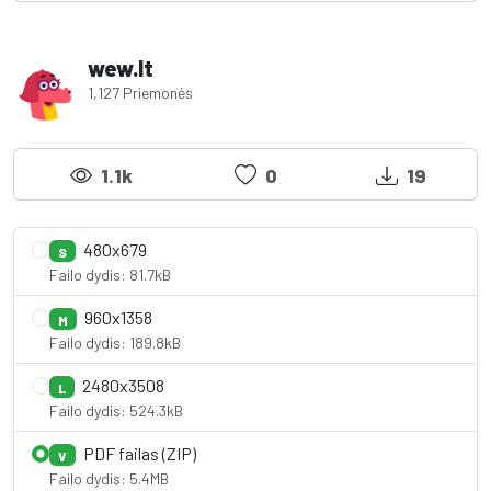
wew.lt
1,127 Priemonės
1.1k
0
19
480x679
S
Failo dydis: 81.7kB
960x1358
M
Failo dydis: 189.8kB
2480x3508
L
Failo dydis: 524.3kB
PDF failas (ZIP)
V
Failo dydis: 5.4MB