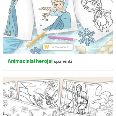
Animaciniai herojai
spalvinti