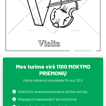
Mes turime virš 1100 MOKYMO
PRIEMONIŲ
Kaina mėnesiui prasideda tik nuo 3EU
Išskirtinis prenumeratoriams skirtas turinys
Išsaugomi nepanaudoti atsisiuntimai