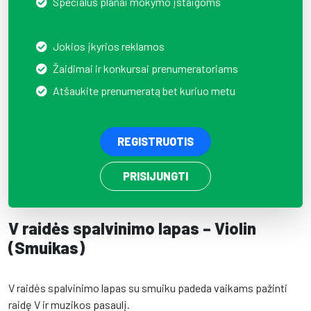
Specialūs planai mokymo įstaigoms
Jokios įkyrios reklamos
Žaidimai ir konkursai prenumeratoriams
Atšaukite prenumeratą bet kuriuo metu
REGISTRUOTIS
PRISIJUNGTI
V raidės spalvinimo lapas – Violin
(Smuikas)
V raidės spalvinimo lapas su smuiku padeda vaikams pažinti
raidę V ir muzikos pasaulį.