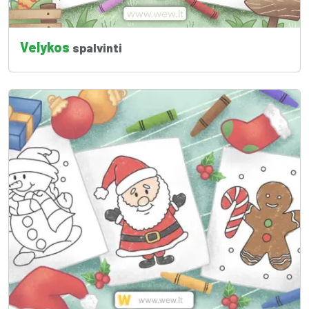
Velykos
spalvinti