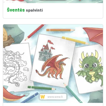
Šventės
spalvinti