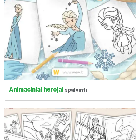
Animaciniai herojai
spalvinti