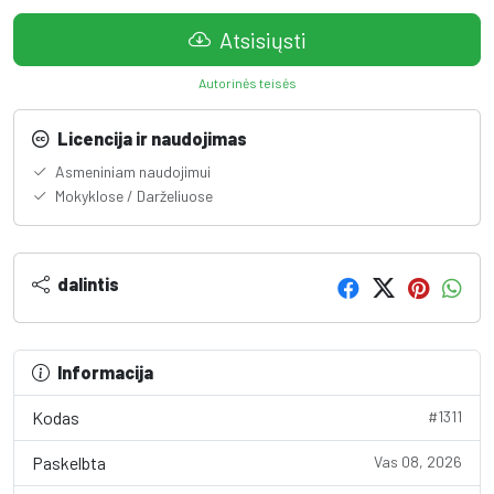
Atsisiųsti
Autorinės teisės
Licencija ir naudojimas
Asmeniniam naudojimui
Mokyklose / Darželiuose
dalintis
Informacija
Kodas
#1311
Paskelbta
Vas 08, 2026