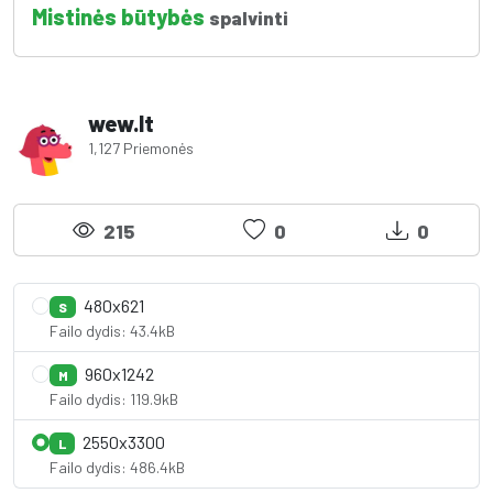
Mistinės būtybės
spalvinti
wew.lt
1,127 Priemonės
215
0
0
480x621
S
Failo dydis: 43.4kB
960x1242
M
Failo dydis: 119.9kB
2550x3300
L
Failo dydis: 486.4kB