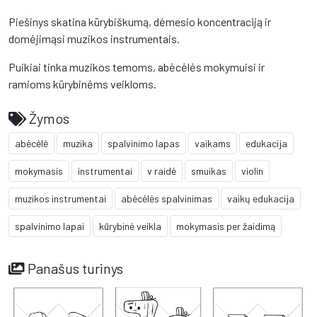
Piešinys skatina kūrybiškumą, dėmesio koncentraciją ir
domėjimąsi muzikos instrumentais.
Puikiai tinka muzikos temoms, abėcėlės mokymuisi ir
ramioms kūrybinėms veikloms.
Žymos
abėcėlė
muzika
spalvinimo lapas
vaikams
edukacija
mokymasis
instrumentai
v raidė
smuikas
violin
muzikos instrumentai
abėcėlės spalvinimas
vaikų edukacija
spalvinimo lapai
kūrybinė veikla
mokymasis per žaidimą
Panašus turinys