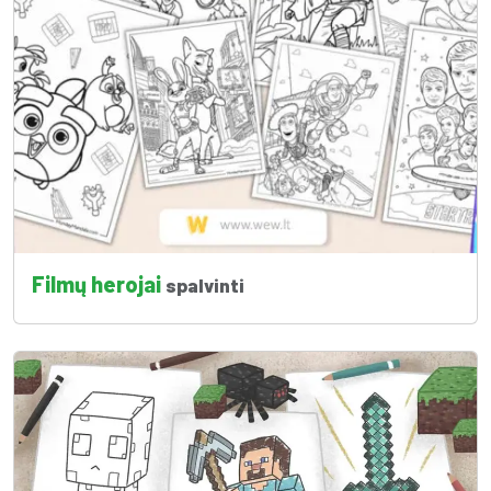
Filmų herojai
spalvinti