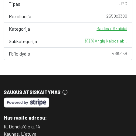
Tipas
JPG
Rezoliucija
2550x3300
Kategorija
Raidės / Skaičiai
Subkategorija
🇬🇧 Anglų kalbos ab...
Failo dydis
486.4kB
SAUGUS ATSISKAITYMAS
Mus rasite adresu:
K. Donelaičio g. 14
Kaunas, Lietuva