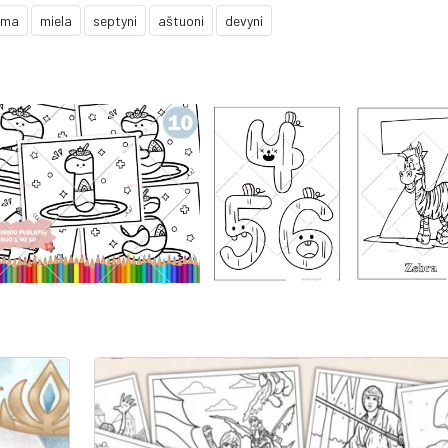
sma
miela
septyni
aštuoni
devyni