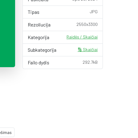
Tipas
JPG
Rezoliucija
2550x3300
Kategorija
Raidės / Skaičiai
Subkategorija
🔢 Skaičiai
Failo dydis
292.7kB
ešimas