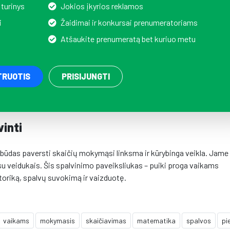
 turinys
Jokios įkyrios reklamos
i
Žaidimai ir konkursai prenumeratoriams
Atšaukite prenumeratą bet kuriuo metu
TRUOTIS
PRISIJUNGTI
vinti
s būdas paversti skaičių mokymąsi linksma ir kūrybinga veikla. Jame
i su veidukais. Šis spalvinimo paveiksliukas – puiki proga vaikams
otoriką, spalvų suvokimą ir vaizduotę.
vaikams
mokymasis
skaičiavimas
matematika
spalvos
pi