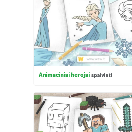
Animaciniai herojai
spalvinti