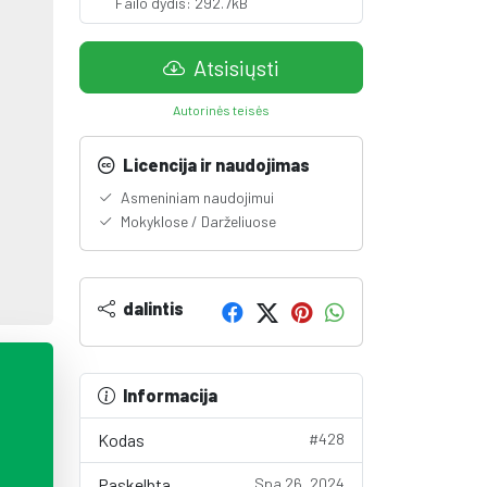
Failo dydis: 292.7kB
Atsisiųsti
Autorinės teisės
Licencija ir naudojimas
Asmeniniam naudojimui
Mokyklose / Darželiuose
dalintis
Informacija
Kodas
#428
Paskelbta
Spa 26, 2024