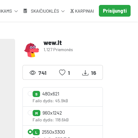
Prisijungti
AIKAMS
SKAIČIUOKLĖS
KARPINIAI
wew.lt
1,127 Priemonės
741
1
16
480x621
S
Failo dydis: 45.9kB
960x1242
M
Failo dydis: 118.6kB
2550x3300
L