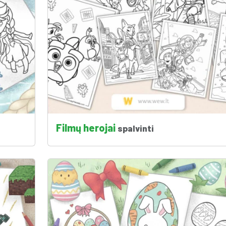
Filmų herojai
spalvinti