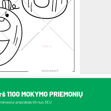
irš 1100 MOKYMO PRIEMONIŲ
mėnesiui prasideda tik nuo 3EU