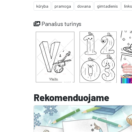
kūryba
pramoga
dovana
gimtadienis
link
Panašus turinys
Rekomenduojame