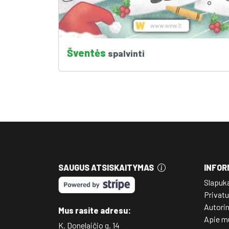
Šventės
spalvinti
SAUGUS ATSISKAITYMAS
INFOR
Slapuk
Privatu
Autori
Mus rasite adresu:
Apie m
K. Donelaičio g. 14