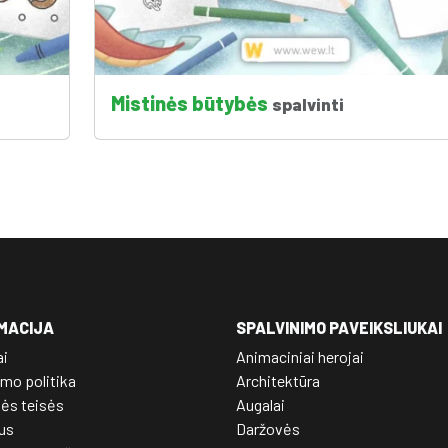
Mistinės būtybės
spalvinti
MACIJA
SPALVINIMO PAVEIKSLIUKAI
ai
Animaciniai herojai
mo politika
Architektūra
nės teisės
Augalai
us
Daržovės