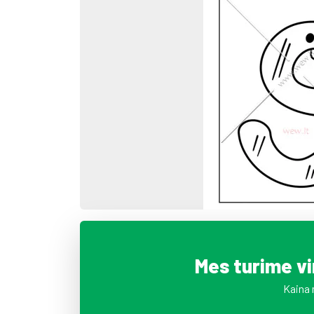
Mes turime v
Kaina 