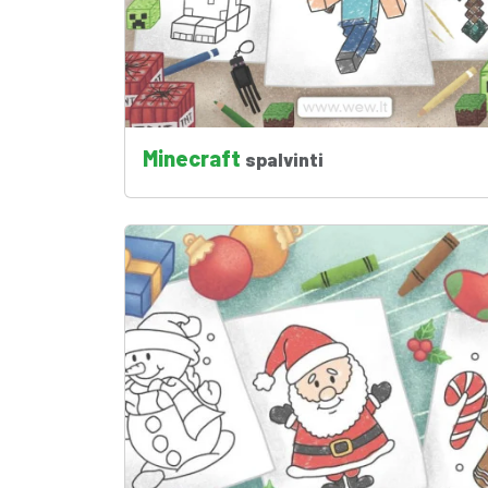
Minecraft
spalvinti