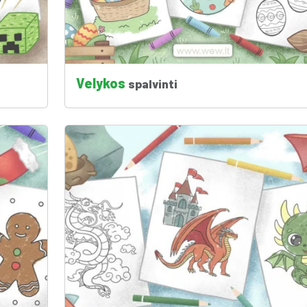
Velykos
spalvinti