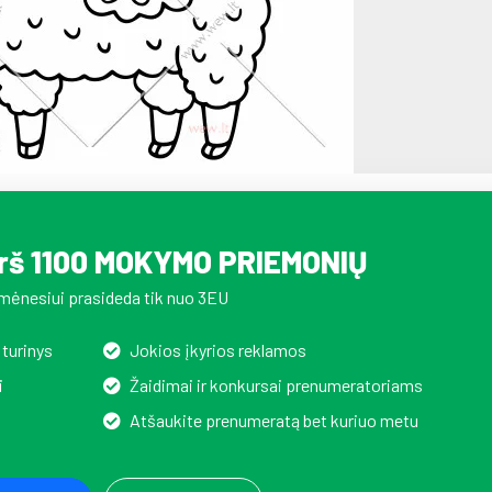
irš 1100 MOKYMO PRIEMONIŲ
mėnesiui prasideda tik nuo 3EU
 turinys
Jokios įkyrios reklamos
i
Žaidimai ir konkursai prenumeratoriams
Atšaukite prenumeratą bet kuriuo metu