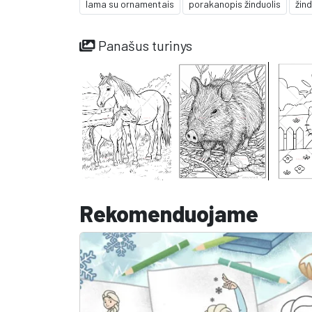
lama su ornamentais
porakanopis žinduolis
žind
Panašus turinys
Rekomenduojame