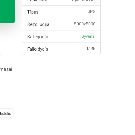
Tipas
JPG
Rezoliucija
5000x5000
Kategorija
Gyvūnai
Failo dydis
1.1MB
e
 mėsai
kslėlis