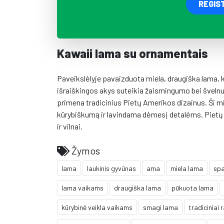
REGIS
Kawaii lama su ornamentais
Paveikslėlyje pavaizduota miela, draugiška lama, 
išraiškingos akys suteikia žaismingumo bei švel
primena tradicinius Pietų Amerikos dizainus. Ši m
kūrybiškumą ir lavindama dėmesį detalėms. Pietų 
ir vilnai.
Žymos
lama
laukinis gyvūnas
ama
miela lama
spa
lama vaikams
draugiška lama
pūkuota lama
kūrybinė veikla vaikams
smagi lama
tradiciniai 