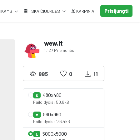
Prisijungti
AIKAMS
SKAIČIUOKLĖS
KARPINIAI
wew.lt
1,127 Priemonės
885
0
11
480x480
S
Failo dydis: 50.8kB
960x960
M
Failo dydis: 133.4kB
5000x5000
L