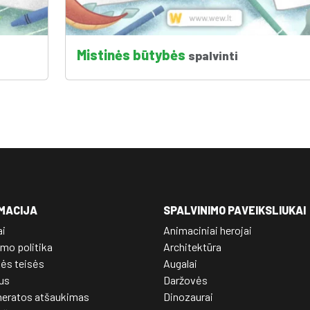
Mistinės būtybės
spalvinti
MACIJA
SPALVINIMO PAVEIKSLIUKAI
ai
Animaciniai herojai
mo politika
Architektūra
nės teisės
Augalai
us
Daržovės
eratos atšaukimas
Dinozaurai