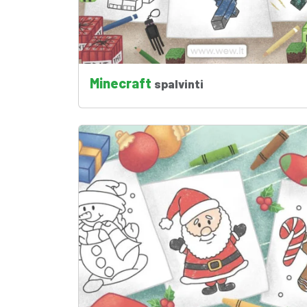
Minecraft
spalvinti