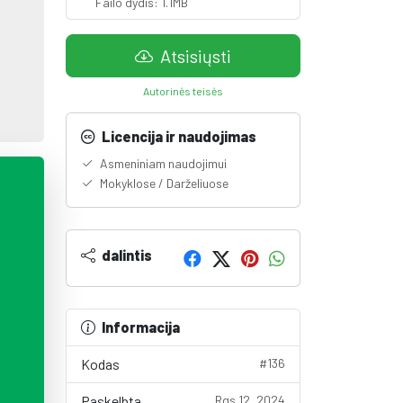
Failo dydis: 1.1MB
Atsisiųsti
Autorinės teisės
Licencija ir naudojimas
Asmeniniam naudojimui
Mokyklose / Darželiuose
dalintis
Informacija
Kodas
#136
Paskelbta
Rgs 12, 2024