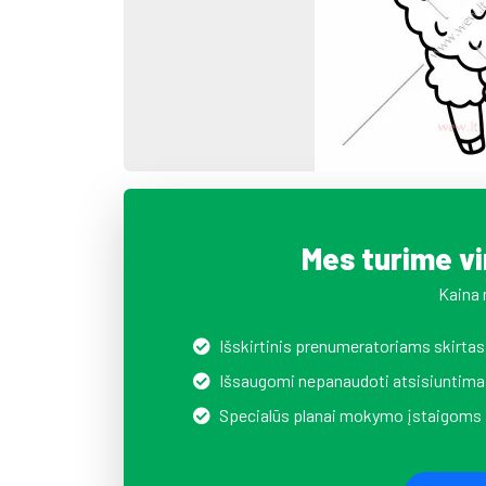
Mes turime v
Kaina 
Išskirtinis prenumeratoriams skirtas
Išsaugomi nepanaudoti atsisiuntima
Specialūs planai mokymo įstaigoms