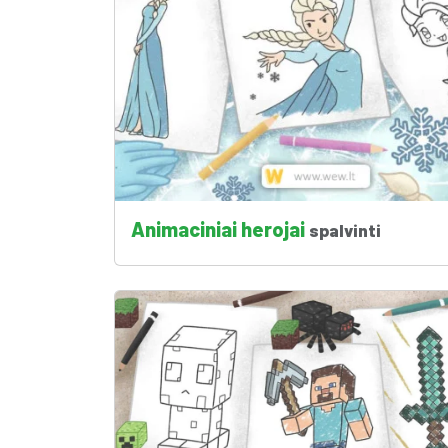
Animaciniai herojai
spalvinti