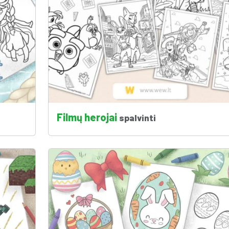
Filmų herojai
spalvinti