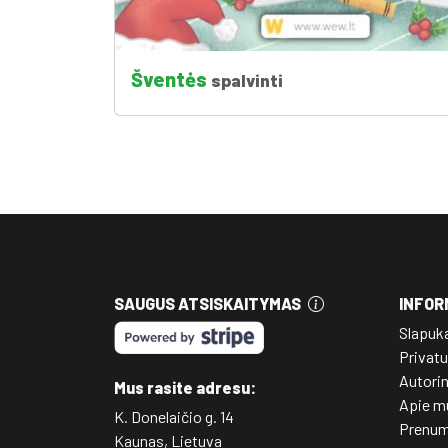
Šventės
spalvinti
SAUGUS ATSISKAITYMAS
INFOR
Slapuk
Privatu
Autori
Mus rasite adresu:
Apie m
K. Donelaičio g. 14
Prenum
Kaunas, Lietuva