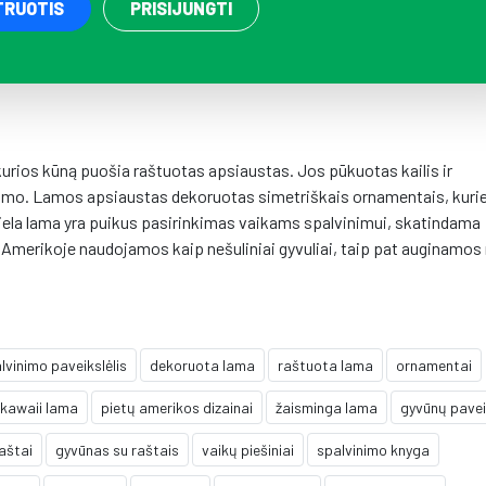
TRUOTIS
PRISIJUNGTI
kurios kūną puošia raštuotas apsiaustas. Jos pūkuotas kailis ir
numo. Lamos apsiaustas dekoruotas simetriškais ornamentais, kuri
iela lama yra puikus pasirinkimas vaikams spalvinimui, skatindama
Amerikoje naudojamos kaip nešuliniai gyvuliai, taip pat auginamos
lvinimo paveikslėlis
dekoruota lama
raštuota lama
ornamentai
kawaii lama
pietų amerikos dizainai
žaisminga lama
gyvūnų pavei
raštai
gyvūnas su raštais
vaikų piešiniai
spalvinimo knyga