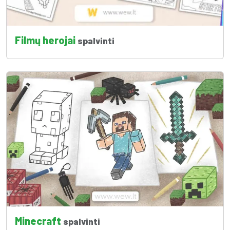
Filmų herojai
spalvinti
Minecraft
spalvinti