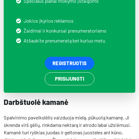
Specialūs planai mokymo įstaigoms
Jokios įkyrios reklamos
Žaidimai ir konkursai prenumeratoriams
Atšaukite prenumeratą bet kuriuo metu
REGISTRUOTIS
PRISIJUNGTI
Darbštuolė kamanė
Spalvinimo paveikslėlis vaizduoja mielą, pūkuotą kamanę. Ji
skrenda virš gėlių, rinkdama nektarą ir atrodo labai užsiėmusi.
Kamanė turi ryškias juodas ir geltonas juosteles ant kūno,