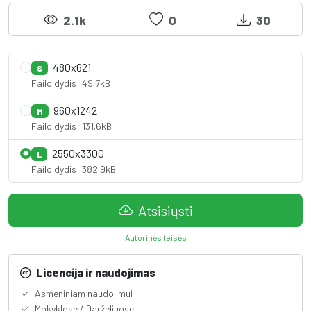
2.1k
0
30
480x621
S
Failo dydis: 49.7kB
960x1242
M
Failo dydis: 131.6kB
2550x3300
L
Failo dydis: 382.9kB
Atsisiųsti
Autorinės teisės
Licencija ir naudojimas
Asmeniniam naudojimui
Mokyklose / Darželiuose