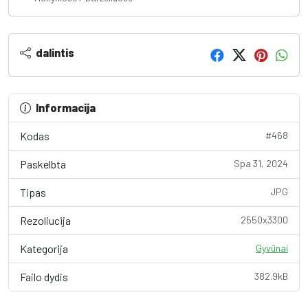
dalintis
Informacija
Kodas
#468
Paskelbta
Spa 31, 2024
Tipas
JPG
Rezoliucija
2550x3300
Kategorija
Gyvūnai
Failo dydis
382.9kB