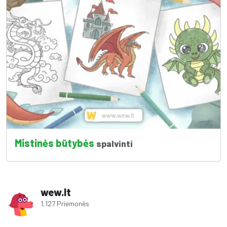
Mistinės būtybės
spalvinti
wew.lt
1,127 Priemonės