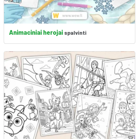
Animaciniai herojai
spalvinti