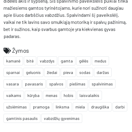
dideles akis ir šypseną. Šis spalvinimo paveikslėlis puikiai tinka
mažiesiems gamtos tyrinėtojams, kurie nori sužinoti daugiau
apie šiuos darbščius vabzdžius. Spalvindami šį paveikslėlį,
vaikai ne tik lavins savo smulkiąją motoriką ir spalvų pažinimą,
bet ir sužinos, kaip svarbus gamtoje yra kiekvienas gyvas
padaras.
Žymos
kamanė
bitė
vabzdys
gamta
gėlės
medus
sparnai
geluonis
žiedai
pieva
sodas
daržas
vasara
pavasaris
spalvos
piešimas
spalvinimas
vaikams
kūryba
menas
hobis
laisvalaikis
užsiėmimas
pramoga
linksma
miela
draugiška
darbi
gamtinis pasaulis
vabzdžių gyvenimas