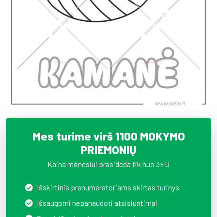
Mes turime virš 1100 MOKYMO
PRIEMONIŲ
Kaina mėnesiui prasideda tik nuo 3EU
Išskirtinis prenumeratoriams skirtas turinys
Išsaugomi nepanaudoti atsisiuntimai