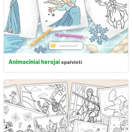
Animaciniai herojai
spalvinti