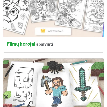
Filmų herojai
spalvinti