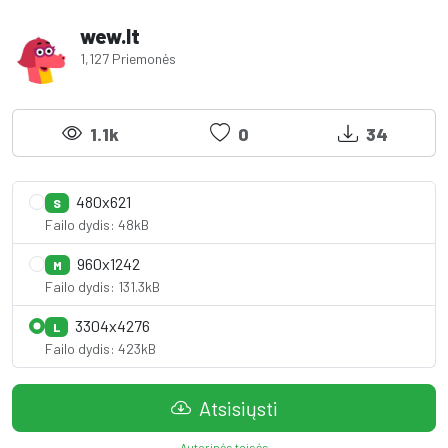
wew.lt
1,127 Priemonės
1.1k
0
34
480x621
S
Failo dydis: 48kB
960x1242
M
Failo dydis: 131.3kB
3304x4276
L
Failo dydis: 423kB
Atsisiųsti
Autorinės teisės