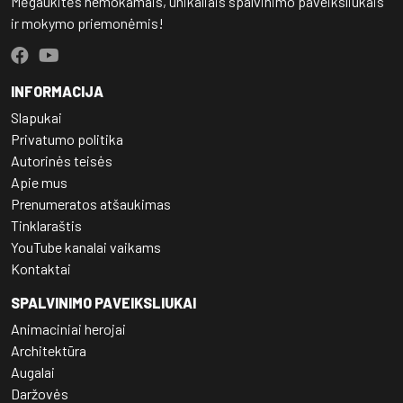
Mėgaukitės nemokamais, unikaliais spalvinimo paveiksliukais
ir mokymo priemonėmis!
INFORMACIJA
Slapukai
Privatumo politika
Autorinės teisės
Apie mus
Prenumeratos atšaukimas
Tinklaraštis
YouTube kanalai vaikams
Kontaktai
SPALVINIMO PAVEIKSLIUKAI
Animaciniai herojai
Architektūra
Augalai
Daržovės