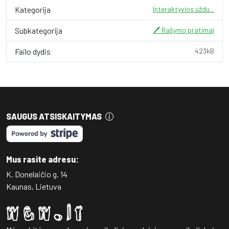
Kategorija
Interaktyvios uždu...
Subkategorija
🖊️ Rašymo pratimai
Failo dydis
423kB
SAUGUS ATSISKAITYMAS
Mus rasite adresu:
K. Donelaičio g. 14
Kaunas, Lietuva