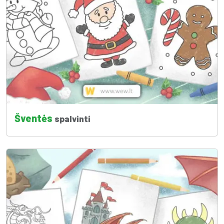
Šventės
spalvinti