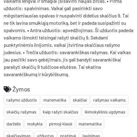
vaikams lengvai ir smagiai įsisavinti naujas žinias. • Pirma
užduotis: spalvinimas. Vaikai gali pasirinkti savo
mėgstamiausias spalvas ir nuspalvinti didelius skaičius 9. Tai
ne tik lavina smulkiąją motoriką, bet ir padeda susipažinti su
spalvomis. • Antra užduotis: apvedžiojimas. Ši užduotis padeda
vaikams išmokti teisingai rašyti skaičių 9. Sekdami
punktyrinėmis linijomis, vaikai įtvirtina skaičiaus rašymo
judesius. • Trečia užduotis: savarankiškas rašymas. Kai vaikas
jau pasitiki savo gebėjimais, jis gali bandyti savarankiškai
parašyti skaičių 9 tuščiose eilutėse. Tai skatina
savarankiškumą ir kūrybiškumą.
Žymos
rašymo užduotis
matematika
skaičiai
rašymas vaikams
skaičių rašymas
kaip rašyti skaičius
ikimokyklinis ugdymas
darželis
mokykla
pirmoji klasė
matematika
skaičiavimas
užduotys
pratimai
lavinimas