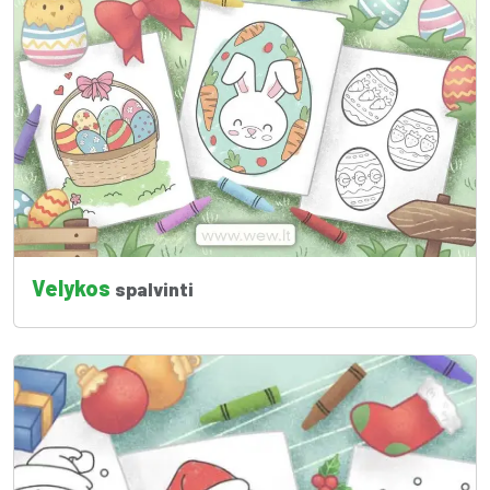
Velykos
spalvinti