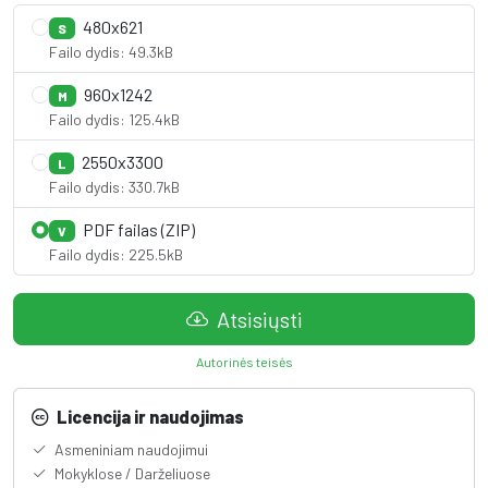
480x621
S
Failo dydis: 49.3kB
960x1242
M
Failo dydis: 125.4kB
2550x3300
L
Failo dydis: 330.7kB
PDF failas (ZIP)
V
Failo dydis: 225.5kB
Atsisiųsti
Autorinės teisės
Licencija ir naudojimas
Asmeniniam naudojimui
Mokyklose / Darželiuose