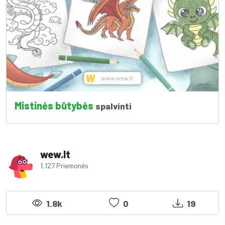
Mistinės būtybės
spalvinti
wew.lt
1,127 Priemonės
1.8k
0
19