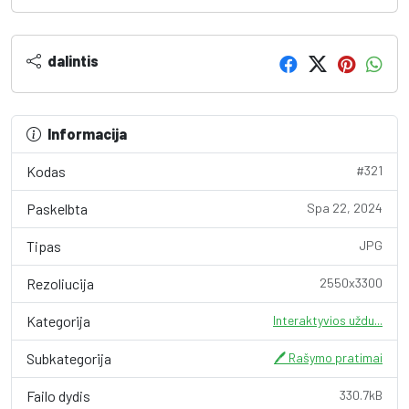
dalintis
Informacija
Kodas
#321
Paskelbta
Spa 22, 2024
Tipas
JPG
Rezoliucija
2550x3300
Kategorija
Interaktyvios uždu...
Subkategorija
🖊️ Rašymo pratimai
Failo dydis
330.7kB