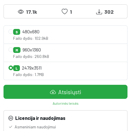
17.1k
1
302
480x680
S
Failo dydis: 102.9kB
960x1360
M
Failo dydis: 260.8kB
2479x3511
L
Failo dydis: 1.7MB
Atsisiųsti
Autorinės teisės
Licencija ir naudojimas
Asmeniniam naudojimui