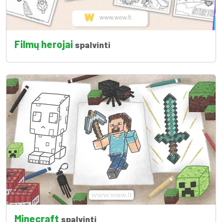
Filmų herojai
spalvinti
Minecraft
spalvinti