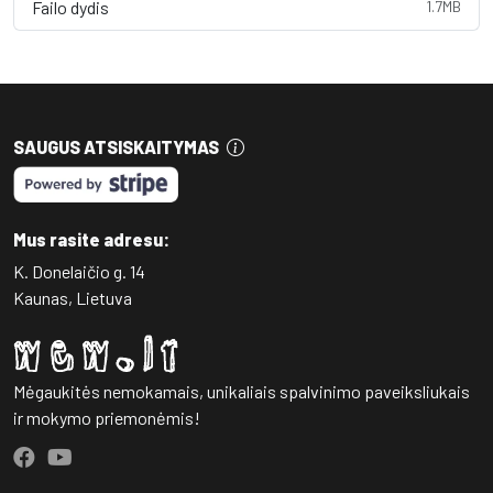
Failo dydis
1.7MB
SAUGUS ATSISKAITYMAS
Mus rasite adresu:
K. Donelaičio g. 14
Kaunas, Lietuva
Mėgaukitės nemokamais, unikaliais spalvinimo paveiksliukais
ir mokymo priemonėmis!