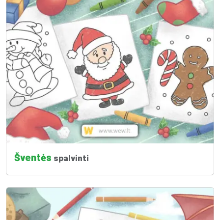
Šventės
spalvinti