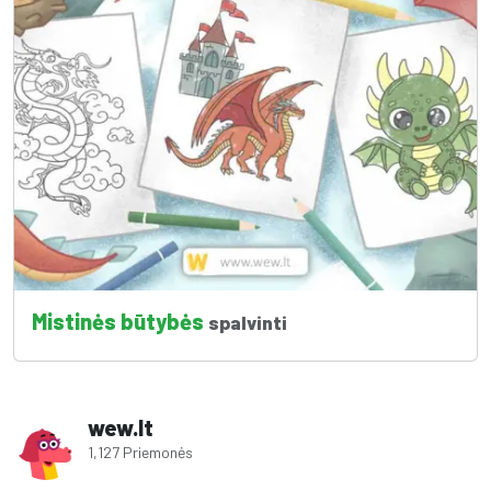
Mistinės būtybės
spalvinti
wew.lt
1,127 Priemonės