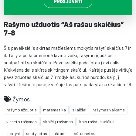
PRISIJUNGTI
Rašymo užduotis “Aš rašau skaičius”
7-8
Šis paveikslėlis skirtas mažiesiems mokytis rašyti skaičius 7 ir
8. Tai yra puiki priemonė lavinti vaikų rašymo įgūdžius ir
susipažinti su skaičiais. Paveikslėlis padalintas į dvi dalis.
Kiekviena dalis skirta skirtingam skaičiui. Kairėje pusėje viršuje
pavaizduotas skaičius 7 ir rodyklės, kurios nurodo, kaip jį
rašyti. Dešinėje pusėje viršuje tas pats padaryta su skaičiumi 8.
Žymos
rašymo užduotis
matematika
skaičiai
rašymas vaikams
vieneto rašymas
skaičių rašymas
kaip rašyti skaičius
septyni
septynetas
aštuoni
aštuonetas