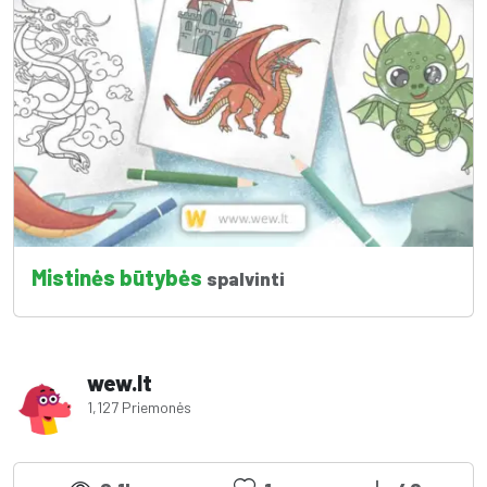
Mistinės būtybės
spalvinti
wew.lt
1,127 Priemonės