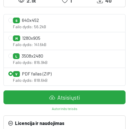
2.1k
1
40
640x452
S
Failo dydis: 56.2kB
1280x905
M
Failo dydis: 141.6kB
3508x2480
L
Failo dydis: 816.9kB
PDF failas (ZIP)
V
Failo dydis: 818.6kB
Atsisiųsti
Autorinės teisės
Licencija ir naudojimas