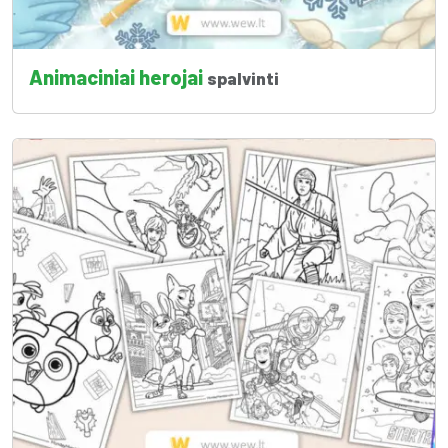
Animaciniai herojai
spalvinti