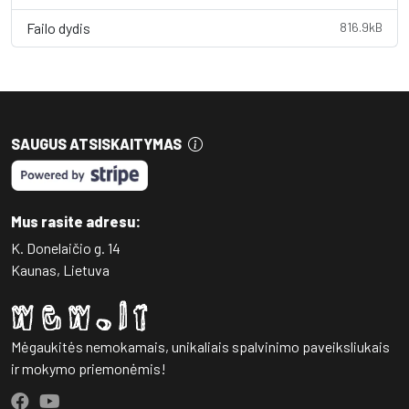
Failo dydis
816.9kB
SAUGUS ATSISKAITYMAS
Mus rasite adresu:
K. Donelaičio g. 14
Kaunas, Lietuva
Mėgaukitės nemokamais, unikaliais spalvinimo paveiksliukais
ir mokymo priemonėmis!