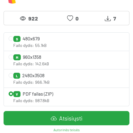
922
0
7
480x679
S
Failo dydis: 55.1kB
960x1358
M
Failo dydis: 142.6kB
2480x3508
L
Failo dydis: 966.7kB
PDF failas (ZIP)
V
Failo dydis: 987.8kB
Atsisiųsti
Autorinės teisės