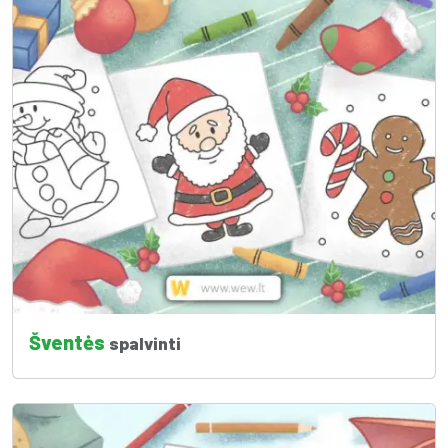
Šventės
spalvinti