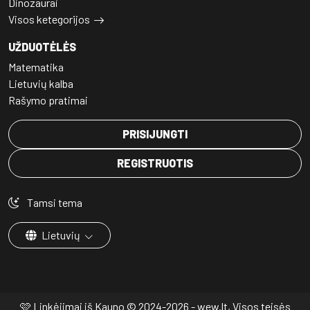
Dinozaurai
Visos ketegorijos
UŽDUOTĖLĖS
Matematika
Lietuvių kalba
Rašymo pratimai
PRISIJUNGTI
REGISTRUOTIS
Tamsi tema
Lietuvių
🩷 Linkėjimai iš Kauno © 2024-2026 - wew.lt, Visos teisės