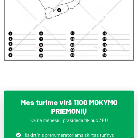
Mes turime virš 1100 MOKYMO
PRIEMONIŲ
Kaina mėnesiui prasideda tik nuo 3EU
Išskirtinis prenumeratoriams skirtas turinys