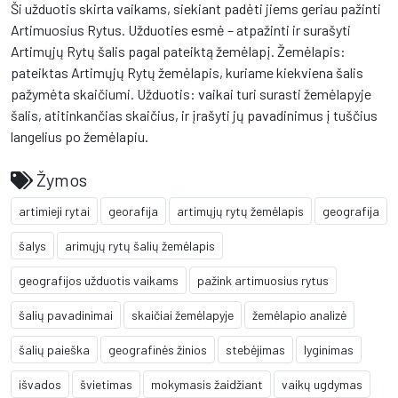
Ši užduotis skirta vaikams, siekiant padėti jiems geriau pažinti
Artimuosius Rytus. Užduoties esmė – atpažinti ir surašyti
Artimųjų Rytų šalis pagal pateiktą žemėlapį. Žemėlapis:
pateiktas Artimųjų Rytų žemėlapis, kuriame kiekviena šalis
pažymėta skaičiumi. Užduotis: vaikai turi surasti žemėlapyje
šalis, atitinkančias skaičius, ir įrašyti jų pavadinimus į tuščius
langelius po žemėlapiu.
Žymos
artimieji rytai
georafija
artimųjų rytų žemėlapis
geografija
šalys
arimųjų rytų šalių žemėlapis
geografijos užduotis vaikams
pažink artimuosius rytus
šalių pavadinimai
skaičiai žemėlapyje
žemėlapio analizė
šalių paieška
geografinės žinios
stebėjimas
lyginimas
išvados
švietimas
mokymasis žaidžiant
vaikų ugdymas