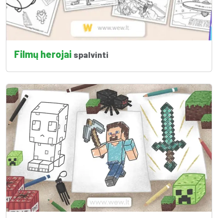
Filmų herojai
spalvinti