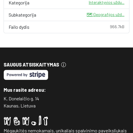
Kategorija
Interaktyvios uždu...
Subkategorija
🗺️ Geografijos užd...
Failo dydis
966.7kB
SAUGUS ATSISKAITYMAS
Mus rasite adresu:
K. Donelaičio g. 14
Kaunas, Lietuva
Mėgaukitės nemokamais, unikaliais spalvinimo paveiksliukais