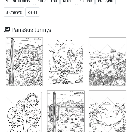
vasaros diena
horizontas
laisvė
kelionė
nuotykis
akmenys
gėlės
Panašus turinys