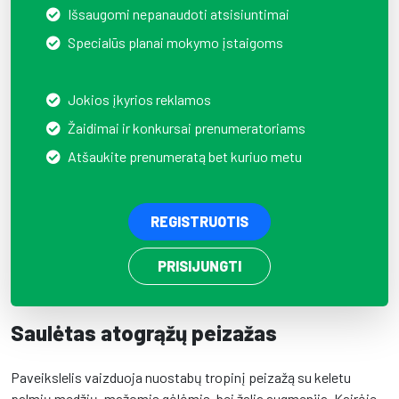
Išsaugomi nepanaudoti atsisiuntimai
Specialūs planai mokymo įstaigoms
Jokios įkyrios reklamos
Žaidimai ir konkursai prenumeratoriams
Atšaukite prenumeratą bet kuriuo metu
REGISTRUOTIS
PRISIJUNGTI
Saulėtas atogrąžų peizažas
Paveikslelis vaizduoja nuostabų tropinį peizažą su keletu
palmių medžių, mažomis gėlėmis, bei žalia augmenija. Kairėje