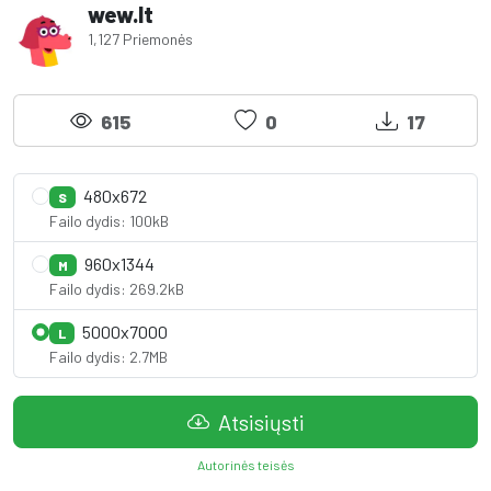
wew.lt
1,127 Priemonės
615
0
17
480x672
S
Failo dydis: 100kB
960x1344
M
Failo dydis: 269.2kB
5000x7000
L
Failo dydis: 2.7MB
Atsisiųsti
Autorinės teisės