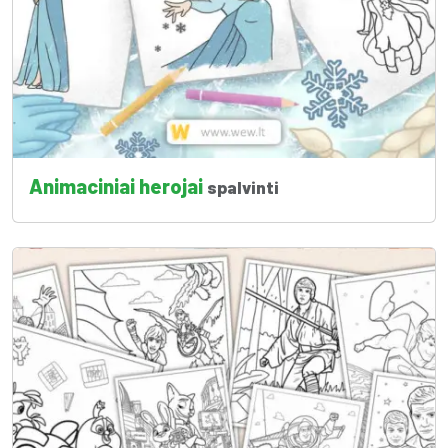
Animaciniai herojai
spalvinti