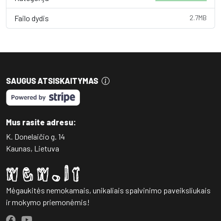
Failo dydis
2.7MB
SAUGUS ATSISKAITYMAS
Mus rasite adresu:
K. Donelaičio g. 14
Kaunas, Lietuva
Mėgaukitės nemokamais, unikaliais spalvinimo paveiksliukais
ir mokymo priemonėmis!