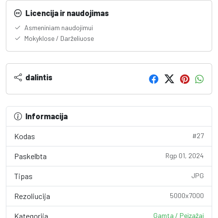
Licencija ir naudojimas
Asmeniniam naudojimui
Mokyklose / Darželiuose
dalintis
Informacija
Kodas
#27
Paskelbta
Rgp 01, 2024
Tipas
JPG
Rezoliucija
5000x7000
Kategorija
Gamta / Peizažai