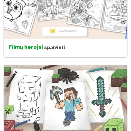
Filmų herojai
spalvinti