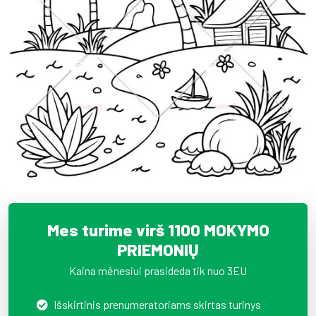
Mes turime virš 1100 MOKYMO
PRIEMONIŲ
Kaina mėnesiui prasideda tik nuo 3EU
Išskirtinis prenumeratoriams skirtas turinys