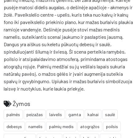
pusėje matosi didelis augalas, o dešinėje apačioje - akmenys ir
žolė. Paveikslelio centre - upelis, kuris teka nuo kalvų ir kalnų
fono iki paveikslelio priekinio plano, kur mažas burlaivis plaukia
ramioje vandenyje. Dešinėje pusėje stovi mažas medinis
namelis, suteikiantis scenai jaukumo ir paslapties jausmą.
Dangus yra aiškus su keletu pūkuotų debesų ir saulė,
spinduliuojanti šilumą ir šviesą. Ši scena perteikia ramybės,
poilsio ir atsipalaidavimo atmosferą, primindama atostogas
atogrąžų rojuje. Palmių medžiai su jų vešliais lapais sukuria
natūralų pavėsį, o mažos gėlės ir įvairi augmenija suteikia
spalvų ir gyvybingumo. Upiukas ir mažas burlaivis simbolizuoja
laisvę ir nuotykius, kurie laukia priekyje.
Žymos
palmės
peizažas
laivelis
gamta
kalnai
saulė
debesys
namelis
palmių medis
atogrąžos
poilsis