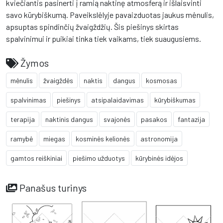
kviečiantis pasinerti į ramią naktinę atmosferą ir išlaisvinti
savo kūrybiškumą. Paveikslėlyje pavaizduotas jaukus mėnulis,
apsuptas spindinčių žvaigždžių. Šis piešinys skirtas
spalvinimui ir puikiai tinka tiek vaikams, tiek suaugusiems.
Žymos
mėnulis
žvaigždės
naktis
dangus
kosmosas
spalvinimas
piešinys
atsipalaidavimas
kūrybiškumas
terapija
naktinis dangus
svajonės
pasakos
fantazija
ramybė
miegas
kosminės kelionės
astronomija
gamtos reiškiniai
piešimo užduotys
kūrybinės idėjos
Panašus turinys