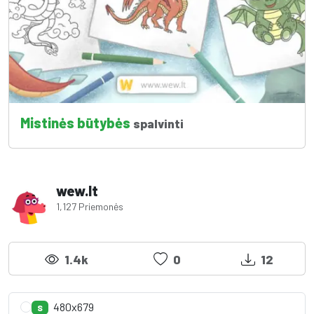
Mistinės būtybės
spalvinti
wew.lt
1,127 Priemonės
1.4k
0
12
480x679
S