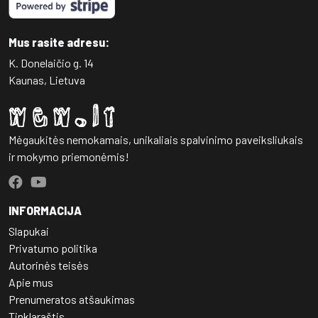
Mus rasite adresu:
K. Donelaičio g. 14
Kaunas, Lietuva
Mėgaukitės nemokamais, unikaliais spalvinimo paveiksliukais
ir mokymo priemonėmis!
INFORMACIJA
Slapukai
Privatumo politika
Autorinės teisės
Apie mus
Prenumeratos atšaukimas
Tinklaraštis