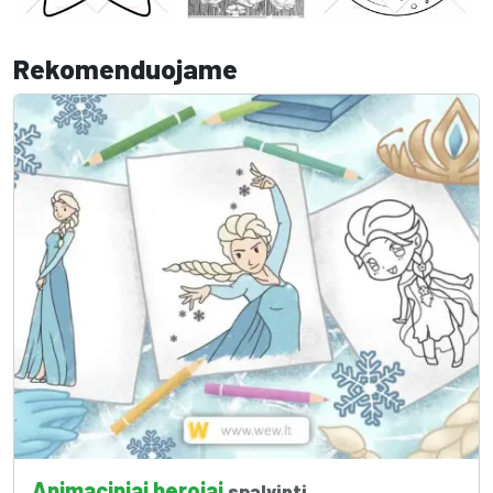
Rekomenduojame
Animaciniai herojai
spalvinti