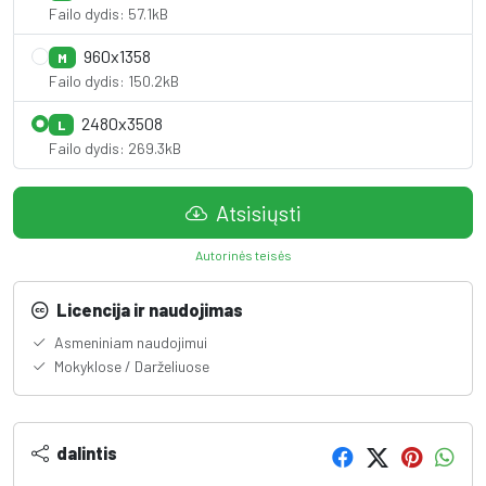
Failo dydis: 57.1kB
960x1358
M
Failo dydis: 150.2kB
2480x3508
L
Failo dydis: 269.3kB
Atsisiųsti
Autorinės teisės
Licencija ir naudojimas
Asmeniniam naudojimui
Mokyklose / Darželiuose
dalintis