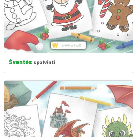
Šventės
spalvinti